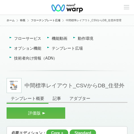
C
o
n
t
ホーム
特長
フローテンプレート広場
中間標準レイアウト_CSVからDB_住登外管理
e
n
t
フローサービス
機能動画
動作環境
s
L
i
オプション機能
テンプレート広場
n
e
技術者向け情報（ADN）
u
p
中間標準レイアウト_CSVからDB_住登外
テンプレート概要
記事
アダプター
管理
評価版
必要エディション：
Core +
Standard