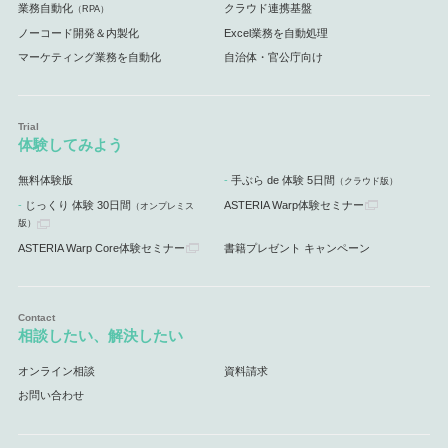
業務自動化
クラウド連携基盤
（RPA）
ノーコード開発＆内製化
Excel業務を自動処理
マーケティング業務を自動化
自治体・官公庁向け
体験してみよう
無料体験版
手ぶら de 体験 5日間
（クラウド版）
じっくり 体験 30日間
ASTERIA Warp体験セミナー
（オンプレミス
版）
ASTERIA Warp Core体験セミナー
書籍プレゼント キャンペーン
相談したい、解決したい
オンライン相談
資料請求
お問い合わせ