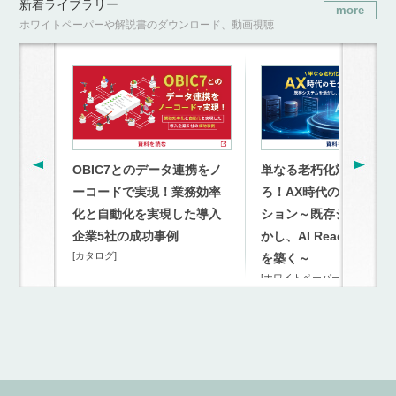
新着ライブラリー
more
ホワイトペーパーや解説書のダウンロード、動画視聴
OBIC7とのデータ連携をノ
単なる老朽化対策を超
ーコードで実現！業務効率
ろ！AX時代のモダナイ
化と自動化を実現した導入
ション～既存システム
企業5社の成功事例
かし、AI Readyな連携
[カタログ]
を築く～
[ホワイトペーパー]