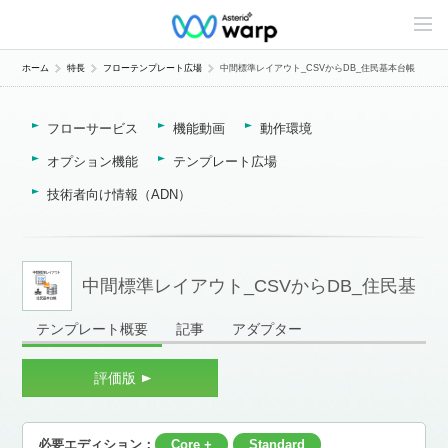
C
o
n
t
ホーム
特長
フローテンプレート広場
中間標準レイアウト_CSVからDB_住民基本台帳
e
n
t
フローサービス
機能動画
動作環境
s
L
i
オプション機能
テンプレート広場
n
e
技術者向け情報（ADN）
u
p
中間標準レイアウト_CSVからDB_住民基
テンプレート概要
記事
アダプター
本台帳
評価版
必要エディション：
Core +
Standard