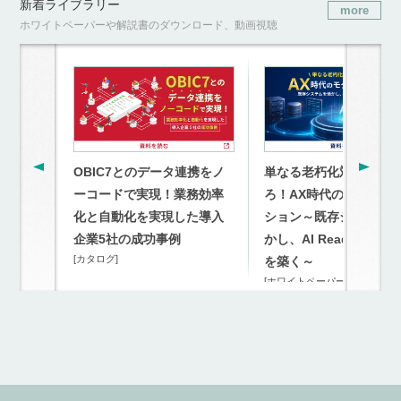
新着ライブラリー
more
ホワイトペーパーや解説書のダウンロード、動画視聴
OBIC7とのデータ連携をノ
単なる老朽化対策を超
ーコードで実現！業務効率
ろ！AX時代のモダナイ
化と自動化を実現した導入
ション～既存システム
企業5社の成功事例
かし、AI Readyな連携
[カタログ]
を築く～
[ホワイトペーパー]