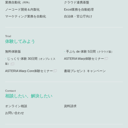
業務自動化
クラウド連携基盤
（RPA）
ノーコード開発＆内製化
Excel業務を自動処理
マーケティング業務を自動化
自治体・官公庁向け
体験してみよう
無料体験版
手ぶら de 体験 5日間
（クラウド版）
じっくり 体験 30日間
ASTERIA Warp体験セミナー
（オンプレミス
版）
ASTERIA Warp Core体験セミナー
書籍プレゼント キャンペーン
相談したい、解決したい
オンライン相談
資料請求
お問い合わせ