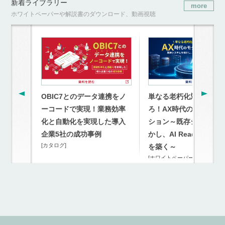
新着ライブラリー
more
ホワイトペーパーや解説書のダウンロード、動画視聴
OBIC7とのデータ連携をノ
単なる老朽化対策を超
ーコードで実現！業務効率
ろ！AX時代のモダナイ
化と自動化を実現した導入
ション～既存システム
企業5社の成功事例
かし、AI Readyな連携
[カタログ]
を築く～
[ホワイトペーパー]