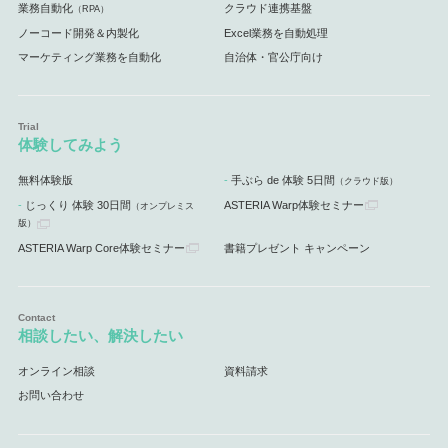
業務自動化
クラウド連携基盤
（RPA）
ノーコード開発＆内製化
Excel業務を自動処理
マーケティング業務を自動化
自治体・官公庁向け
体験してみよう
無料体験版
手ぶら de 体験 5日間
（クラウド版）
じっくり 体験 30日間
ASTERIA Warp体験セミナー
（オンプレミス
版）
ASTERIA Warp Core体験セミナー
書籍プレゼント キャンペーン
相談したい、解決したい
オンライン相談
資料請求
お問い合わせ