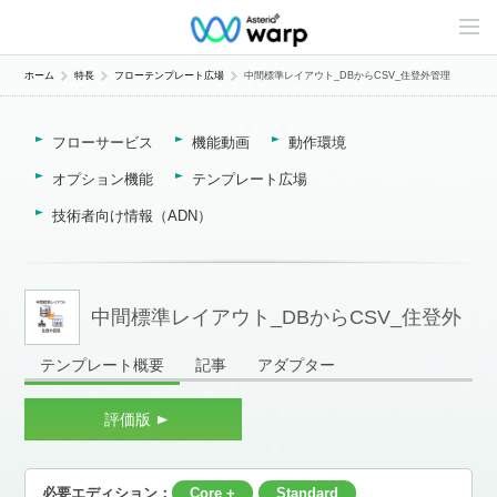
C
o
n
t
ホーム
特長
フローテンプレート広場
中間標準レイアウト_DBからCSV_住登外管理
e
n
t
フローサービス
機能動画
動作環境
s
L
i
オプション機能
テンプレート広場
n
e
技術者向け情報（ADN）
u
p
中間標準レイアウト_DBからCSV_住登外
テンプレート概要
記事
アダプター
管理
評価版
必要エディション：
Core +
Standard