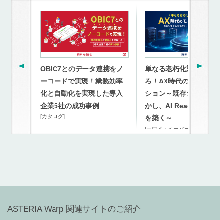
OBIC7とのデータ連携をノ
単なる老朽化対策を超
ーコードで実現！業務効率
ろ！AX時代のモダナイ
化と自動化を実現した導入
ション～既存システム
企業5社の成功事例
かし、AI Readyな連携
[カタログ]
を築く～
[ホワイトペーパー]
ASTERIA Warp 関連サイトのご紹介