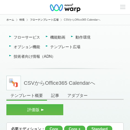
C
o
n
t
ホーム
特長
フローテンプレート広場
CSVからOffice365 Calendarへ
e
n
t
フローサービス
機能動画
動作環境
s
L
i
オプション機能
テンプレート広場
n
e
技術者向け情報（ADN）
u
p
CSVからOffice365 Calendarへ
テンプレート概要
記事
アダプター
評価版
必要エディション：
Core
Core +
Standard