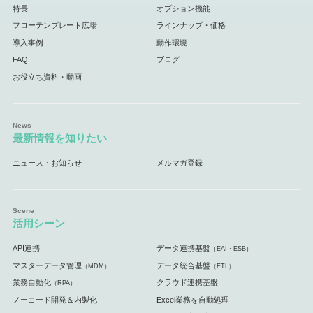
特長
オプション機能
フローテンプレート広場
ラインナップ・価格
導入事例
動作環境
FAQ
ブログ
お役立ち資料・動画
最新情報を知りたい
ニュース・お知らせ
メルマガ登録
活用シーン
API連携
データ連携基盤
（EAI・ESB）
マスターデータ管理
データ統合基盤
（MDM）
（ETL）
業務自動化
クラウド連携基盤
（RPA）
ノーコード開発＆内製化
Excel業務を自動処理