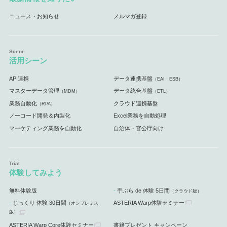
ニュース・お知らせ
メルマガ登録
活用シーン
API連携
データ連携基盤
（EAI・ESB）
マスターデータ管理
データ統合基盤
（MDM）
（ETL）
業務自動化
クラウド連携基盤
（RPA）
ノーコード開発＆内製化
Excel業務を自動処理
マーケティング業務を自動化
自治体・官公庁向け
体験してみよう
無料体験版
手ぶら de 体験 5日間
（クラウド版）
じっくり 体験 30日間
ASTERIA Warp体験セミナー
（オンプレミス
版）
ASTERIA Warp Core体験セミナー
書籍プレゼント キャンペーン