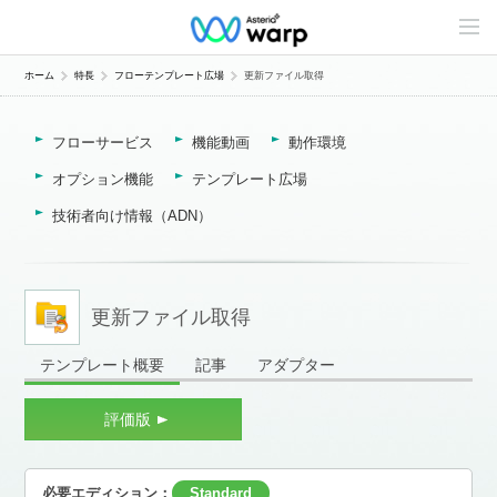
C
o
n
t
ホーム
特長
フローテンプレート広場
更新ファイル取得
e
n
t
フローサービス
機能動画
動作環境
s
L
i
オプション機能
テンプレート広場
n
e
技術者向け情報（ADN）
u
p
更新ファイル取得
テンプレート概要
記事
アダプター
評価版
必要エディション：
Standard