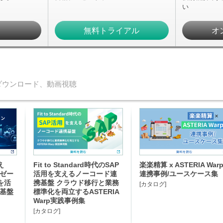
い
求
無料トライアル
オ
ダウンロード、動画視聴
え
Fit to Standard時代のSAP
楽楽精算 x ASTERIA War
イゼー
活用を支えるノーコード連
連携事例/ユースケース集
を活
携基盤 クラウド移行と業務
[カタログ]
携基盤
標準化を両立するASTERIA
Warp実践事例集
[カタログ]