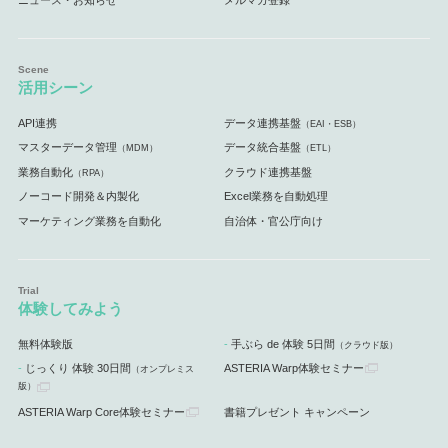
ニュース・お知らせ
メルマガ登録
活用シーン
API連携
データ連携基盤
（EAI・ESB）
マスターデータ管理
データ統合基盤
（MDM）
（ETL）
業務自動化
クラウド連携基盤
（RPA）
ノーコード開発＆内製化
Excel業務を自動処理
マーケティング業務を自動化
自治体・官公庁向け
体験してみよう
無料体験版
手ぶら de 体験 5日間
（クラウド版）
じっくり 体験 30日間
ASTERIA Warp体験セミナー
（オンプレミス
版）
ASTERIA Warp Core体験セミナー
書籍プレゼント キャンペーン