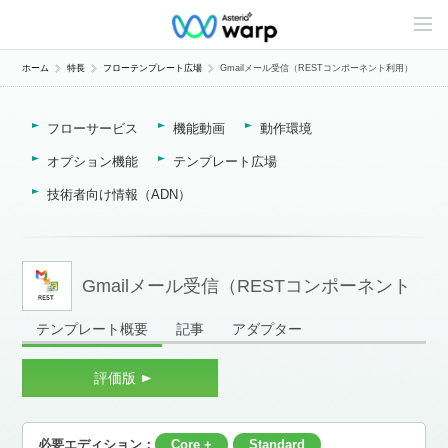
C
o
n
t
ホーム
特長
フローテンプレート広場
Gmailメール受信（RESTコンポーネント利用）
e
n
t
フローサービス
機能動画
動作環境
s
L
i
オプション機能
テンプレート広場
n
e
技術者向け情報（ADN）
u
p
Gmailメール受信（RESTコンポーネント
テンプレート概要
記事
アダプター
利用）
評価版
必要エディション：
Core +
Standard