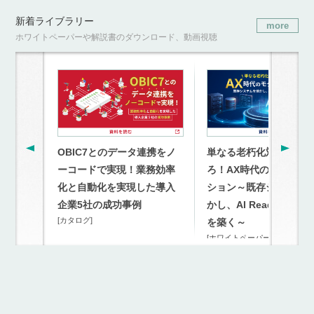
新着ライブラリー
more
ホワイトペーパーや解説書のダウンロード、動画視聴
OBIC7とのデータ連携をノ
単なる老朽化対策を超
ーコードで実現！業務効率
ろ！AX時代のモダナイ
化と自動化を実現した導入
ション～既存システム
企業5社の成功事例
かし、AI Readyな連携
[カタログ]
を築く～
[ホワイトペーパー]