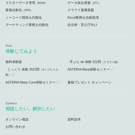
マスターデータ管理
データ統合基盤
（MDM）
（ETL）
業務自動化
クラウド連携基盤
（RPA）
ノーコード開発＆内製化
Excel業務を自動処理
マーケティング業務を自動化
自治体・官公庁向け
体験してみよう
無料体験版
手ぶら de 体験 5日間
（クラウド版）
じっくり 体験 30日間
ASTERIA Warp体験セミナー
（オンプレミス
版）
ASTERIA Warp Core体験セミナー
書籍プレゼント キャンペーン
相談したい、解決したい
オンライン相談
資料請求
お問い合わせ