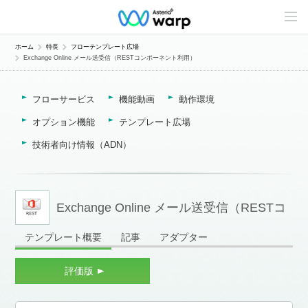
C
o
n
t
ホーム
特長
フローテンプレート広場
e
Exchange Online メール送受信（RESTコンポーネント利用）
n
t
s
L
フローサービス
機能動画
動作環境
i
n
オプション機能
テンプレート広場
e
u
技術者向け情報（ADN）
p
Exchange Online メール送受信（RESTコ
テンプレート概要
記事
アダプター
ンポーネント利用）
評価版