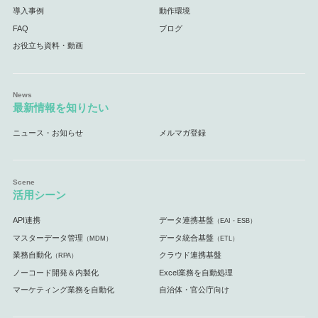
導入事例
動作環境
FAQ
ブログ
お役立ち資料・動画
最新情報を知りたい
ニュース・お知らせ
メルマガ登録
活用シーン
API連携
データ連携基盤
（EAI・ESB）
マスターデータ管理
データ統合基盤
（MDM）
（ETL）
業務自動化
クラウド連携基盤
（RPA）
ノーコード開発＆内製化
Excel業務を自動処理
マーケティング業務を自動化
自治体・官公庁向け