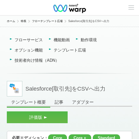
C
o
n
t
ホーム
特長
フローテンプレート広場
Salesforce[取引先]をCSVへ出力
e
n
t
フローサービス
機能動画
動作環境
s
L
i
オプション機能
テンプレート広場
n
e
技術者向け情報（ADN）
u
p
Salesforce[取引先]をCSVへ出力
テンプレート概要
記事
アダプター
評価版
必要エディション：
Core
Core +
Standard