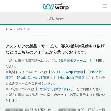
C
o
n
t
お問い合わせ
e
n
t
ホーム
お問い合わせ
s
L
i
n
アステリアの製品・サービス、導入相談や見積もり依頼
e
u
などはこちらのフォームから承っております。
p
※製品に関する資料請求については【
資料請求フォーム
】をご利用く
ださい。
※無料トライアルについては【
ASTERIA Warp 評価版
】【
Platio 評
価版
】【
Platio Canvas 評価版
】【
Handbook 評価版
】の各お申
し込みフォームをご利用ください。
※IR関連については【
IRに関するお問い合わせ
】をご利用ください。
※製品に関するお電話でのお問い合わせは、以下の番号よりお願いい
たします。
03-5718-1250（代）
9:00～17:30（土日
電 話 番 号
受 付 時 間