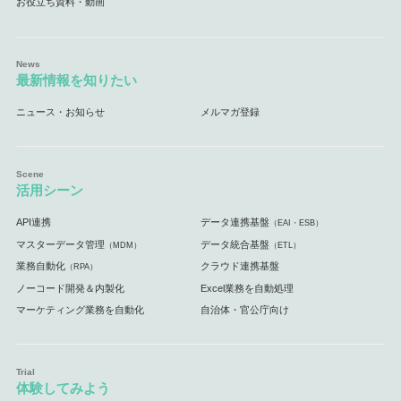
お役立ち資料・動画
最新情報を知りたい
ニュース・お知らせ
メルマガ登録
活用シーン
API連携
データ連携基盤
（EAI・ESB）
マスターデータ管理
データ統合基盤
（MDM）
（ETL）
業務自動化
クラウド連携基盤
（RPA）
ノーコード開発＆内製化
Excel業務を自動処理
マーケティング業務を自動化
自治体・官公庁向け
体験してみよう