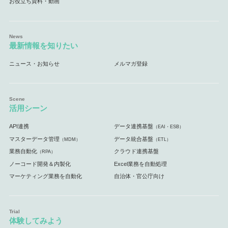
お役立ち資料・動画
最新情報を知りたい
ニュース・お知らせ
メルマガ登録
活用シーン
API連携
データ連携基盤
（EAI・ESB）
マスターデータ管理
データ統合基盤
（MDM）
（ETL）
業務自動化
クラウド連携基盤
（RPA）
ノーコード開発＆内製化
Excel業務を自動処理
マーケティング業務を自動化
自治体・官公庁向け
体験してみよう