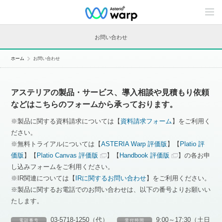
C
o
n
t
お問い合わせ
e
n
t
ホーム
お問い合わせ
s
L
i
n
アステリアの製品・サービス、導入相談や見積もり依頼
e
u
などはこちらのフォームから承っております。
p
※製品に関する資料請求については【
資料請求フォーム
】をご利用く
ださい。
※無料トライアルについては【
ASTERIA Warp 評価版
】【
Platio 評
価版
】【
Platio Canvas 評価版
】【
Handbook 評価版
】の各お申
し込みフォームをご利用ください。
※IR関連については【
IRに関するお問い合わせ
】をご利用ください。
※製品に関するお電話でのお問い合わせは、以下の番号よりお願いい
たします。
03-5718-1250（代）
9:00～17:30（土日
電 話 番 号
受 付 時 間