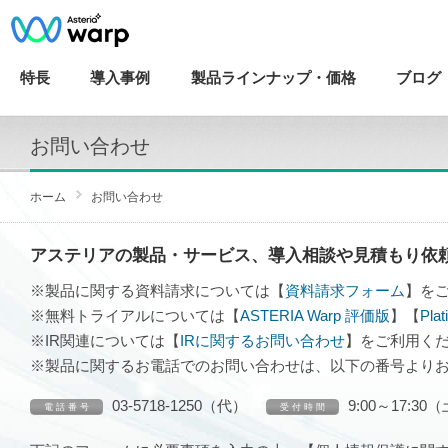
特長
導入
事例
製品ラインナップ・
価格
ブログ
お問い合わせ
ホーム
お問い合わせ
アステリアの製品・サービス、導入相談や見積もり依
※製品に関する資料請求については【
資料請求フォーム
】を
※無料トライアルについては【
ASTERIA Warp 評価版
】【
Pla
※IR関連については【
IRに関するお問い合わせ
】をご利用く
※製品に関するお電話でのお問い合わせは、以下の番号より
03-5718-1250（代）
9:00～17:
電 話 番 号
受 付 時 間