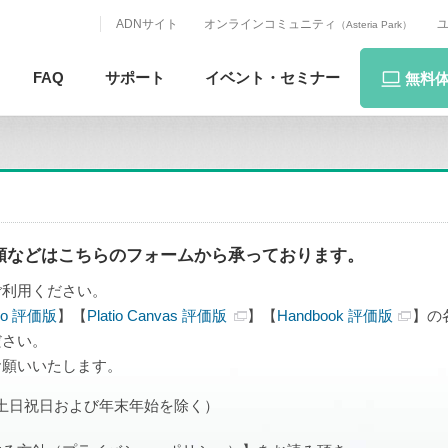
ADNサイト
オンラインコミュニティ
（Asteria Park）
FAQ
サポート
イベント・
セミナー
無料
頼などはこちらのフォームから承っております。
ご利用ください。
tio 評価版
】【
Platio Canvas 評価版
】【
Handbook 評価版
】の
ださい。
お願いいたします。
30（土日祝日および年末年始を除く）