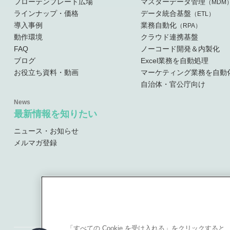
フローテンプレート広場
マスターデータ管理
（MDM
ラインナップ・価格
データ統合基盤
（ETL）
導入事例
業務自動化
（RPA）
動作環境
クラウド連携基盤
FAQ
ノーコード開発＆内製化
ブログ
Excel業務を自動処理
お役立ち資料・動画
マーケティング業務を自動
自治体・官公庁向け
最新情報を知りたい
ニュース・お知らせ
メルマガ登録
「すべての Cookie を受け入れる」をクリックす