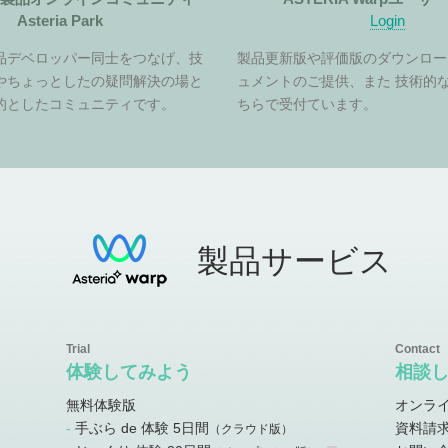
Asteria Park
Login
品デベロッパー同士をつなげ、技
製品更新版や評価版のダウンロー
やちょっとしたの疑問解決の場と
ュメントのご提供、また 技術的
的としたコミュニティです。
ちらで受付ています。
製品サービス
体験してみよう
相談
無料体験版
オンラ
手ぶら de 体験 5日間
資料請
）
（クラウド版）