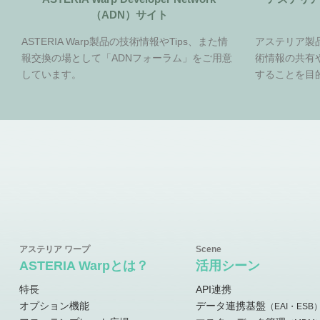
（ADN）サイト
ASTERIA Warp製品の技術情報やTips、また情
アステリア製
報交換の場として「ADNフォーラム」をご用意
術情報の共有
しています。
することを目
ASTERIA Warpとは？
活用シーン
特長
API連携
オプション機能
データ連携基盤
（EAI・ESB