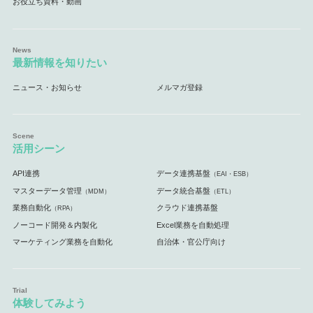
お役立ち資料・動画
最新情報を知りたい
ニュース・お知らせ
メルマガ登録
活用シーン
API連携
データ連携基盤
（EAI・ESB）
マスターデータ管理
データ統合基盤
（MDM）
（ETL）
業務自動化
クラウド連携基盤
（RPA）
ノーコード開発＆内製化
Excel業務を自動処理
マーケティング業務を自動化
自治体・官公庁向け
体験してみよう