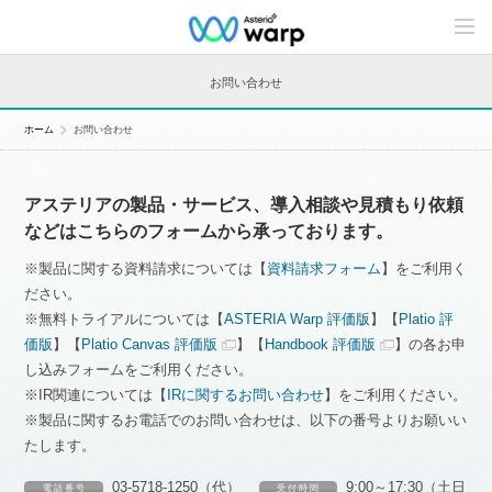
C
o
n
t
お問い合わせ
e
n
t
ホーム
お問い合わせ
s
L
i
n
アステリアの製品・サービス、導入相談や見積もり依頼
e
u
などはこちらのフォームから承っております。
p
※製品に関する資料請求については【
資料請求フォーム
】をご利用く
ださい。
※無料トライアルについては【
ASTERIA Warp 評価版
】【
Platio 評
価版
】【
Platio Canvas 評価版
】【
Handbook 評価版
】の各お申
し込みフォームをご利用ください。
※IR関連については【
IRに関するお問い合わせ
】をご利用ください。
※製品に関するお電話でのお問い合わせは、以下の番号よりお願いい
たします。
03-5718-1250（代）
9:00～17:30（土日
電 話 番 号
受 付 時 間