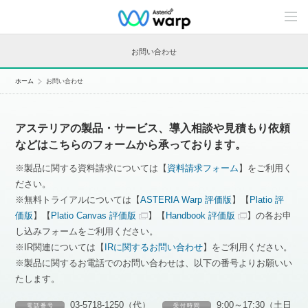
C
o
n
t
お問い合わせ
e
n
t
ホーム
お問い合わせ
s
L
i
n
アステリアの製品・サービス、導入相談や見積もり依頼
e
u
などはこちらのフォームから承っております。
p
※製品に関する資料請求については【
資料請求フォーム
】をご利用く
ださい。
※無料トライアルについては【
ASTERIA Warp 評価版
】【
Platio 評
価版
】【
Platio Canvas 評価版
】【
Handbook 評価版
】の各お申
し込みフォームをご利用ください。
※IR関連については【
IRに関するお問い合わせ
】をご利用ください。
※製品に関するお電話でのお問い合わせは、以下の番号よりお願いい
たします。
03-5718-1250（代）
9:00～17:30（土日
電 話 番 号
受 付 時 間