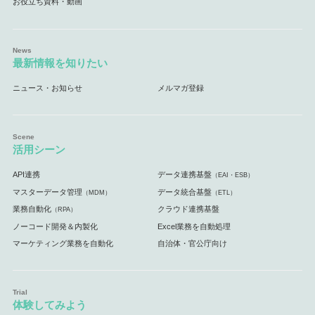
お役立ち資料・動画
最新情報を知りたい
ニュース・お知らせ
メルマガ登録
活用シーン
API連携
データ連携基盤
（EAI・ESB）
マスターデータ管理
データ統合基盤
（MDM）
（ETL）
業務自動化
クラウド連携基盤
（RPA）
ノーコード開発＆内製化
Excel業務を自動処理
マーケティング業務を自動化
自治体・官公庁向け
体験してみよう