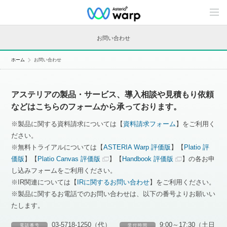
C
o
n
t
お問い合わせ
e
n
t
ホーム
お問い合わせ
s
L
i
n
アステリアの製品・サービス、導入相談や見積もり依頼
e
u
などはこちらのフォームから承っております。
p
※製品に関する資料請求については【
資料請求フォーム
】をご利用く
ださい。
※無料トライアルについては【
ASTERIA Warp 評価版
】【
Platio 評
価版
】【
Platio Canvas 評価版
】【
Handbook 評価版
】の各お申
し込みフォームをご利用ください。
※IR関連については【
IRに関するお問い合わせ
】をご利用ください。
※製品に関するお電話でのお問い合わせは、以下の番号よりお願いい
たします。
03-5718-1250（代）
9:00～17:30（土日
電 話 番 号
受 付 時 間