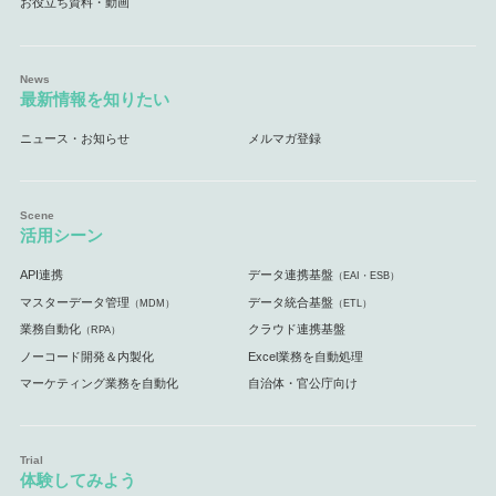
お役立ち資料・動画
最新情報を知りたい
ニュース・お知らせ
メルマガ登録
活用シーン
API連携
データ連携基盤
（EAI・ESB）
マスターデータ管理
データ統合基盤
（MDM）
（ETL）
業務自動化
クラウド連携基盤
（RPA）
ノーコード開発＆内製化
Excel業務を自動処理
マーケティング業務を自動化
自治体・官公庁向け
体験してみよう