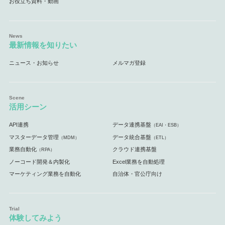
お役立ち資料・動画
最新情報を知りたい
ニュース・お知らせ
メルマガ登録
活用シーン
API連携
データ連携基盤
（EAI・ESB）
マスターデータ管理
データ統合基盤
（MDM）
（ETL）
業務自動化
クラウド連携基盤
（RPA）
ノーコード開発＆内製化
Excel業務を自動処理
マーケティング業務を自動化
自治体・官公庁向け
体験してみよう