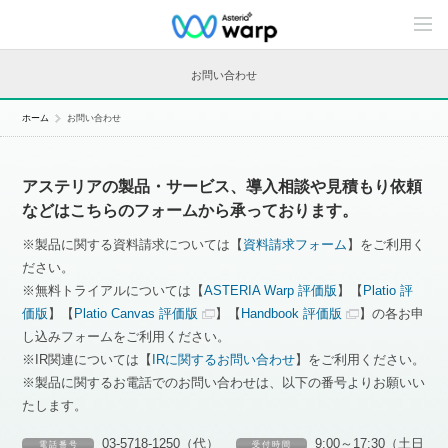
C
o
n
t
お問い合わせ
e
n
t
ホーム
お問い合わせ
s
L
i
n
アステリアの製品・サービス、導入相談や見積もり依頼
e
u
などはこちらのフォームから承っております。
p
※製品に関する資料請求については【
資料請求フォーム
】をご利用く
ださい。
※無料トライアルについては【
ASTERIA Warp 評価版
】【
Platio 評
価版
】【
Platio Canvas 評価版
】【
Handbook 評価版
】の各お申
し込みフォームをご利用ください。
※IR関連については【
IRに関するお問い合わせ
】をご利用ください。
※製品に関するお電話でのお問い合わせは、以下の番号よりお願いい
たします。
03-5718-1250（代）
9:00～17:30（土日
電 話 番 号
受 付 時 間