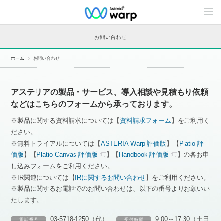
C
o
n
t
お問い合わせ
e
n
t
ホーム
お問い合わせ
s
L
i
n
アステリアの製品・サービス、導入相談や見積もり依頼
e
u
などはこちらのフォームから承っております。
p
※製品に関する資料請求については【
資料請求フォーム
】をご利用く
ださい。
※無料トライアルについては【
ASTERIA Warp 評価版
】【
Platio 評
価版
】【
Platio Canvas 評価版
】【
Handbook 評価版
】の各お申
し込みフォームをご利用ください。
※IR関連については【
IRに関するお問い合わせ
】をご利用ください。
※製品に関するお電話でのお問い合わせは、以下の番号よりお願いい
たします。
03-5718-1250（代）
9:00～17:30（土日
電 話 番 号
受 付 時 間