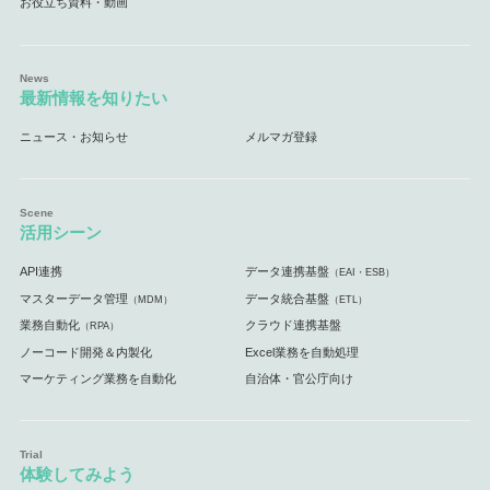
お役立ち資料・動画
最新情報を知りたい
ニュース・お知らせ
メルマガ登録
活用シーン
API連携
データ連携基盤
（EAI・ESB）
マスターデータ管理
データ統合基盤
（MDM）
（ETL）
業務自動化
クラウド連携基盤
（RPA）
ノーコード開発＆内製化
Excel業務を自動処理
マーケティング業務を自動化
自治体・官公庁向け
体験してみよう