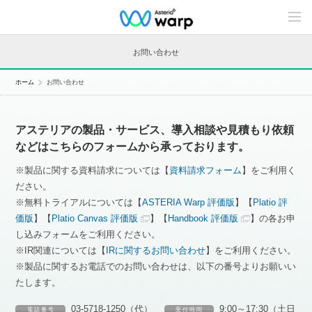
C
o
n
t
お問い合わせ
e
n
t
ホーム
お問い合わせ
s
L
i
n
アステリアの製品・サービス、導入相談や見積もり依頼
e
u
などはこちらのフォームから承っております。
p
※製品に関する資料請求については【
資料請求フォーム
】をご利用く
ださい。
※無料トライアルについては【
ASTERIA Warp 評価版
】【
Platio 評
価版
】【
Platio Canvas 評価版
】【
Handbook 評価版
】の各お申
し込みフォームをご利用ください。
※IR関連については【
IRに関するお問い合わせ
】をご利用ください。
※製品に関するお電話でのお問い合わせは、以下の番号よりお願いい
たします。
03-5718-1250（代）
9:00～17:30（土日
電 話 番 号
受 付 時 間