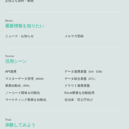
お役立ち資料・動画
最新情報を知りたい
ニュース・お知らせ
メルマガ登録
活用シーン
API連携
データ連携基盤
（EAI・ESB）
マスターデータ管理
データ統合基盤
（MDM）
（ETL）
業務自動化
クラウド連携基盤
（RPA）
ノーコード開発＆内製化
Excel業務を自動処理
マーケティング業務を自動化
自治体・官公庁向け
体験してみよう