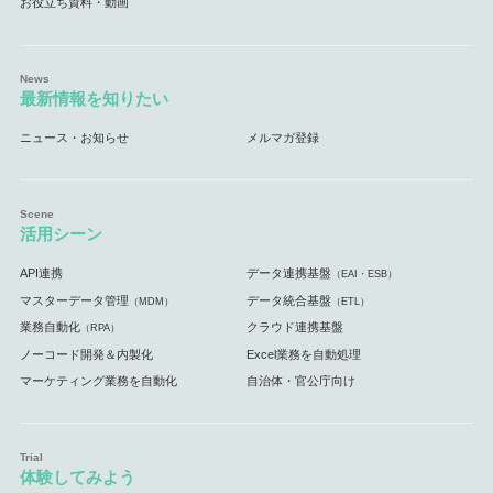
お役立ち資料・動画
最新情報を知りたい
ニュース・お知らせ
メルマガ登録
活用シーン
API連携
データ連携基盤
（EAI・ESB）
マスターデータ管理
データ統合基盤
（MDM）
（ETL）
業務自動化
クラウド連携基盤
（RPA）
ノーコード開発＆内製化
Excel業務を自動処理
マーケティング業務を自動化
自治体・官公庁向け
体験してみよう