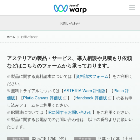
C
o
n
t
お問い合わせ
e
n
t
ホーム
お問い合わせ
s
L
i
n
アステリアの製品・サービス、導入相談や見積もり依頼
e
u
などはこちらのフォームから承っております。
p
※製品に関する資料請求については【
資料請求フォーム
】をご利用く
ださい。
※無料トライアルについては【
ASTERIA Warp 評価版
】【
Platio 評
価版
】【
Platio Canvas 評価版
】【
Handbook 評価版
】の各お申
し込みフォームをご利用ください。
※IR関連については【
IRに関するお問い合わせ
】をご利用ください。
※製品に関するお電話でのお問い合わせは、以下の番号よりお願いい
たします。
03-5718-1250（代）
9:00～17:30（土日
電 話 番 号
受 付 時 間