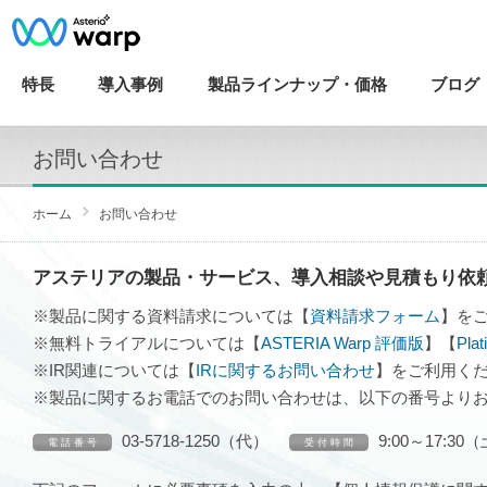
特長
導入
事例
製品ラインナップ・
価格
ブログ
お問い合わせ
ホーム
お問い合わせ
アステリアの製品・サービス、導入相談や見積もり依
※製品に関する資料請求については【
資料請求フォーム
】を
※無料トライアルについては【
ASTERIA Warp 評価版
】【
Pla
※IR関連については【
IRに関するお問い合わせ
】をご利用く
※製品に関するお電話でのお問い合わせは、以下の番号より
03-5718-1250（代）
9:00～17:
電 話 番 号
受 付 時 間