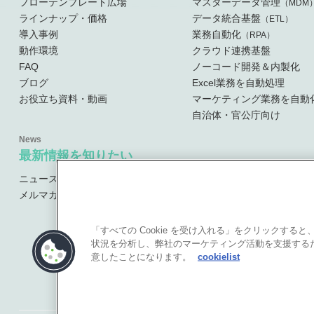
フローテンプレート広場
マスターデータ管理
（MDM
ラインナップ・価格
データ統合基盤
（ETL）
導入事例
業務自動化
（RPA）
動作環境
クラウド連携基盤
FAQ
ノーコード開発＆内製化
ブログ
Excel業務を自動処理
お役立ち資料・動画
マーケティング業務を自動
自治体・官公庁向け
最新情報を知りたい
ニュース・お知らせ
メルマガ登録
「すべての Cookie を受け入れる」をクリックす
状況を分析し、弊社のマーケティング活動を支援するため
意したことになります。
cookielist