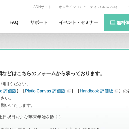
ADNサイト
オンラインコミュニティ
（Asteria Park）
FAQ
サポート
イベント・
セミナー
無料
頼などはこちらのフォームから承っております。
ご利用ください。
tio 評価版
】【
Platio Canvas 評価版
】【
Handbook 評価版
】の
ださい。
お願いいたします。
30（土日祝日および年末年始を除く）