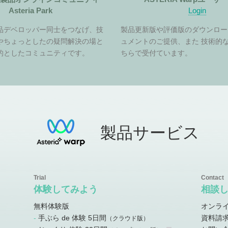
Asteria Park
Login
品デベロッパー同士をつなげ、技
製品更新版や評価版のダウンロー
やちょっとしたの疑問解決の場と
ュメントのご提供、また 技術的
的としたコミュニティです。
ちらで受付ています。
製品サービス
体験してみよう
相談
無料体験版
オンラ
手ぶら de 体験 5日間
資料請
）
（クラウド版）