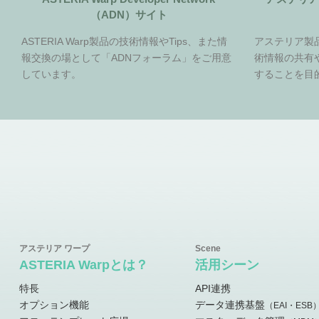
（ADN）サイト
ASTERIA Warp製品の技術情報やTips、また情
アステリア製
報交換の場として「ADNフォーラム」をご用意
術情報の共有
しています。
することを目
ASTERIA Warpとは？
活用シーン
特長
API連携
オプション機能
データ連携基盤
（EAI・ESB