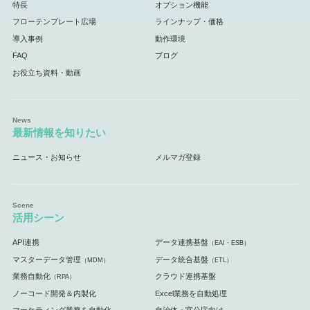
特長
オプション機能
フローテンプレート広場
ラインナップ・価格
導入事例
動作環境
FAQ
ブログ
お役立ち資料・動画
最新情報を知りたい
ニュース・お知らせ
メルマガ登録
活用シーン
API連携
データ連携基盤
（EAI・ESB）
マスターデータ管理
データ統合基盤
（MDM）
（ETL）
業務自動化
クラウド連携基盤
（RPA）
ノーコード開発＆内製化
Excel業務を自動処理