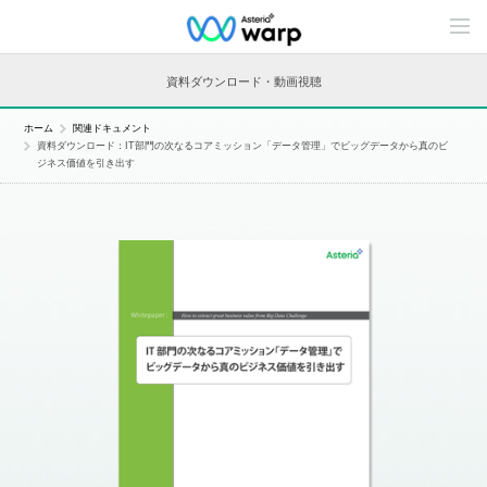
C
o
n
t
資料ダウンロード・動画視聴
e
n
t
ホーム
関連ドキュメント
s
資料ダウンロード：IT部門の次なるコアミッション「データ管理」でビッグデータから真のビ
L
ジネス価値を引き出す
i
n
e
u
p