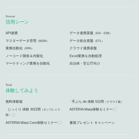
活用シーン
API連携
データ連携基盤
（EAI・ESB）
マスターデータ管理
データ統合基盤
（MDM）
（ETL）
業務自動化
クラウド連携基盤
（RPA）
ノーコード開発＆内製化
Excel業務を自動処理
マーケティング業務を自動化
自治体・官公庁向け
体験してみよう
無料体験版
手ぶら de 体験 5日間
（クラウド版）
じっくり 体験 30日間
ASTERIA Warp体験セミナー
（オンプレミス
版）
ASTERIA Warp Core体験セミナー
書籍プレゼント キャンペーン