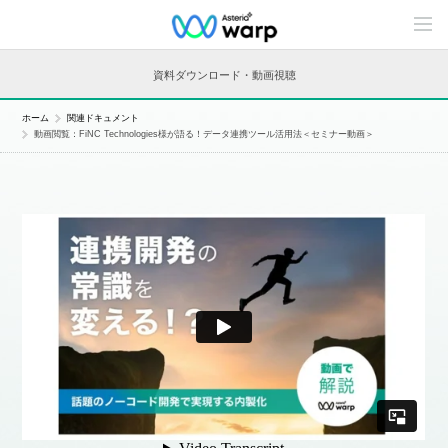
C
o
n
t
資料ダウンロード・動画視聴
e
n
t
ホーム
関連ドキュメント
s
動画閲覧：FiNC Technologies様が語る！データ連携ツール活用法＜セミナー動画＞
L
i
n
e
u
p