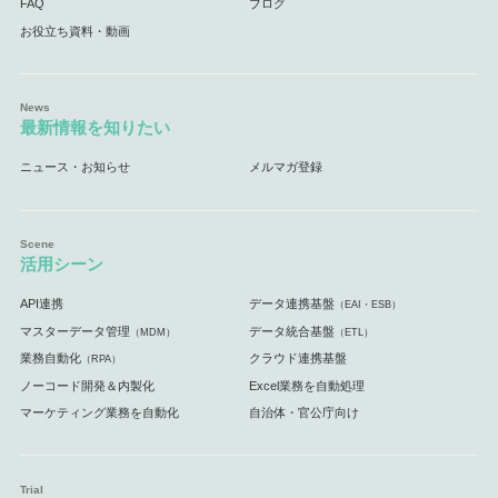
FAQ
ブログ
お役立ち資料・動画
最新情報を知りたい
ニュース・お知らせ
メルマガ登録
活用シーン
API連携
データ連携基盤
（EAI・ESB）
マスターデータ管理
データ統合基盤
（MDM）
（ETL）
業務自動化
クラウド連携基盤
（RPA）
ノーコード開発＆内製化
Excel業務を自動処理
マーケティング業務を自動化
自治体・官公庁向け