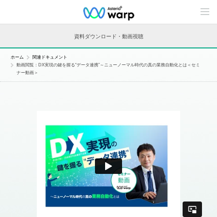
C
o
n
t
資料ダウンロード・動画視聴
e
n
t
ホーム
関連ドキュメント
s
動画閲覧：DX実現の鍵を握る“データ連携”～ニューノーマル時代の真の業務自動化とは＜セミ
L
ナー動画＞
i
n
e
u
p