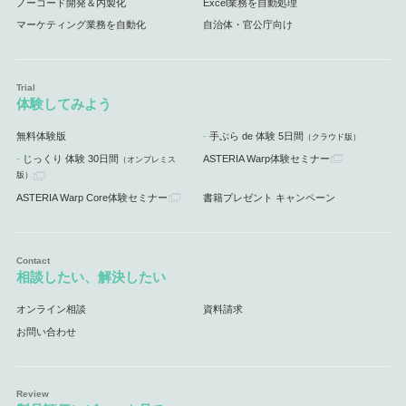
ノーコード開発＆内製化
Excel業務を自動処理
マーケティング業務を自動化
自治体・官公庁向け
体験してみよう
無料体験版
手ぶら de 体験 5日間
（クラウド版）
じっくり 体験 30日間
ASTERIA Warp体験セミナー
（オンプレミス
版）
ASTERIA Warp Core体験セミナー
書籍プレゼント キャンペーン
相談したい、解決したい
オンライン相談
資料請求
お問い合わせ