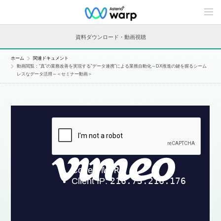
C
o
n
t
資料ダウンロード・動画視聴
e
n
t
ホーム
関連ドキュメント
s
動画閲覧：“真”の業務改善を実現する”データ連携”による業務自動化～DX推進の鍵を握るシーム
L
レスなデータ活用～＜セミナー動画＞
i
n
e
u
p