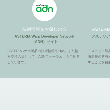
技術情報をお探しの方
ASTER
ASTERIA Warp Developer Network
アステリ
（ADN）サイト
ASTERIA Warp製品の技術情報やTips、また情
アステリア製
報交換の場として「ADNフォーラム」をご用意
術情報の共有
しています。
することを目