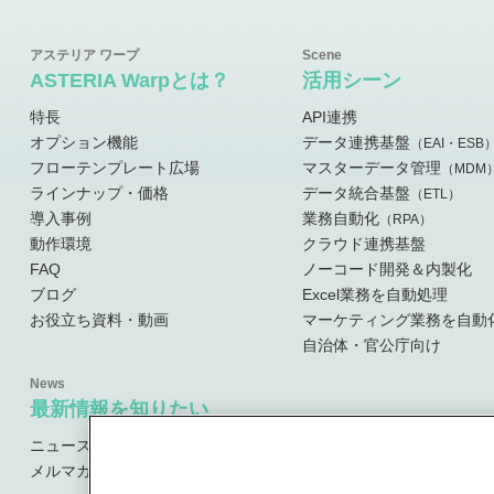
ASTERIA Warpとは？
活用シーン
特長
API連携
オプション機能
データ連携基盤
（EAI・ESB
フローテンプレート広場
マスターデータ管理
（MDM
ラインナップ・価格
データ統合基盤
（ETL）
導入事例
業務自動化
（RPA）
動作環境
クラウド連携基盤
FAQ
ノーコード開発＆内製化
ブログ
Excel業務を自動処理
お役立ち資料・動画
マーケティング業務を自動
自治体・官公庁向け
最新情報を知りたい
ニュース・お知らせ
メルマガ登録