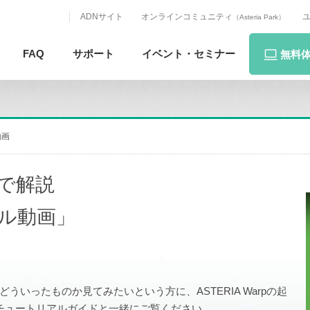
ADNサイト
オンラインコミュニティ
（Asteria Park）
FAQ
サポート
イベント・
セミナー
無料
動画
画で解説
アル動画」
rpがどういったものか見てみたいという方に、ASTERIA Warpの起
チュートリアルガイドと一緒にご覧ください。