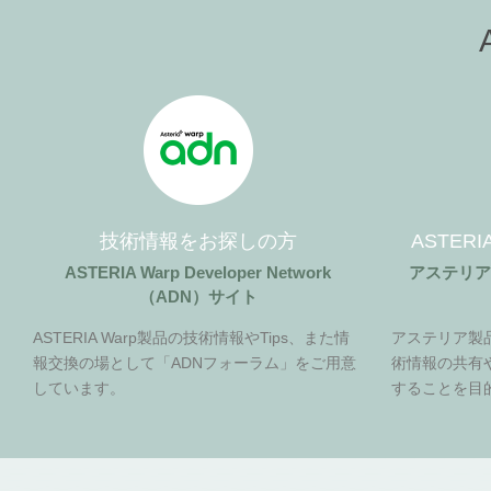
技術情報をお探しの方
ASTER
ASTERIA Warp Developer Network
アステリ
（ADN）サイト
ASTERIA Warp製品の技術情報やTips、また情
アステリア製
報交換の場として「ADNフォーラム」をご用意
術情報の共有
しています。
することを目