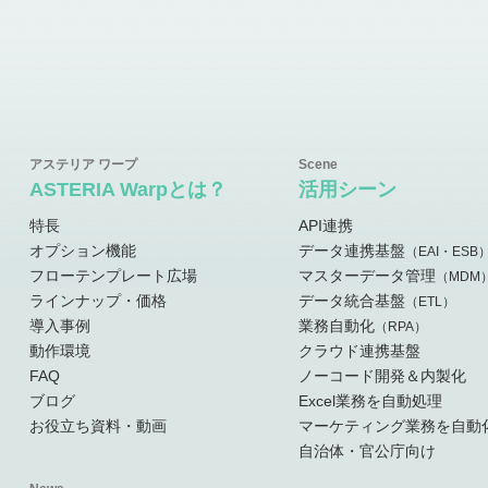
ASTERIA Warpとは？
活用シーン
特長
API連携
オプション機能
データ連携基盤
（EAI・ESB
フローテンプレート広場
マスターデータ管理
（MDM
ラインナップ・価格
データ統合基盤
（ETL）
導入事例
業務自動化
（RPA）
動作環境
クラウド連携基盤
FAQ
ノーコード開発＆内製化
ブログ
Excel業務を自動処理
お役立ち資料・動画
マーケティング業務を自動
自治体・官公庁向け