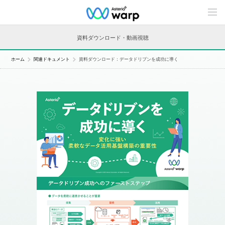
C
o
n
t
資料ダウンロード・動画視聴
e
n
t
ホーム
関連ドキュメント
資料ダウンロード：データドリブンを成功に導く
s
L
i
n
e
u
p