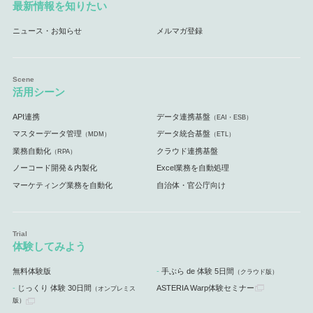
最新情報を知りたい
ニュース・お知らせ
メルマガ登録
活用シーン
API連携
データ連携基盤
（EAI・ESB）
マスターデータ管理
データ統合基盤
（MDM）
（ETL）
業務自動化
クラウド連携基盤
（RPA）
ノーコード開発＆内製化
Excel業務を自動処理
マーケティング業務を自動化
自治体・官公庁向け
体験してみよう
無料体験版
手ぶら de 体験 5日間
（クラウド版）
じっくり 体験 30日間
ASTERIA Warp体験セミナー
（オンプレミス
版）