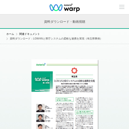
C
o
n
t
資料ダウンロード・動画視聴
e
n
t
ホーム
関連ドキュメント
s
資料ダウンロード：LGWANと県庁システムの柔軟な連携を実現（埼玉県事例）
L
i
n
e
u
p