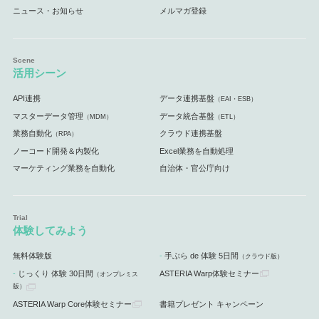
ニュース・お知らせ
メルマガ登録
活用シーン
API連携
データ連携基盤
（EAI・ESB）
マスターデータ管理
データ統合基盤
（MDM）
（ETL）
業務自動化
クラウド連携基盤
（RPA）
ノーコード開発＆内製化
Excel業務を自動処理
マーケティング業務を自動化
自治体・官公庁向け
体験してみよう
無料体験版
手ぶら de 体験 5日間
（クラウド版）
じっくり 体験 30日間
ASTERIA Warp体験セミナー
（オンプレミス
版）
ASTERIA Warp Core体験セミナー
書籍プレゼント キャンペーン