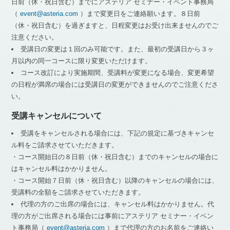
日前（休・祝日含む）までにアステリア セミナー・イベント事務局
（
event@asteria.com
）まで変更日をご連絡願います。８日前
（休・祝日含む）を過ぎますと、日程変更はお受け出来ませんのでご
注意ください。
受講日の変更は１回のみ可能です。また、最初の受講日から３ヶ
月以内の同一コースに限り変更いただけます。
コース改訂により実施期間、受講料が変更になる場合、変更希望
の日程が満席の場合には受講日の変更ができませんのでご注意くださ
い。
受講キャンセルについて
受講をキャンセルされる場合には、下記の規定に基づきキャンセ
ル料をご請求させていただきます。
・コース開始日の８日前（休・祝日含む）までのキャンセルの場合に
はキャンセル料はかかりません。
・コース開始７日前（休・祝日含む）以降のキャンセルの場合には、
受講料の全額をご請求させていただきます。
代理の方のご出席の場合には、キャンセル料はかかりません。代
理の方がご出席される場合には事前にアステリア セミナー・イベン
ト事務局（
event@asteria.com
）まで代理の方のお名前をご連絡い