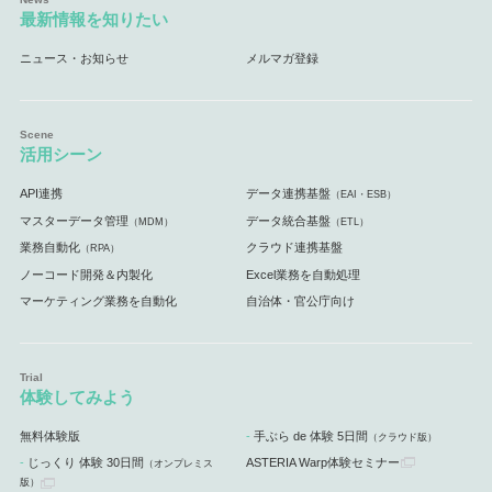
最新情報を知りたい
ニュース・お知らせ
メルマガ登録
活用シーン
API連携
データ連携基盤
（EAI・ESB）
マスターデータ管理
データ統合基盤
（MDM）
（ETL）
業務自動化
クラウド連携基盤
（RPA）
ノーコード開発＆内製化
Excel業務を自動処理
マーケティング業務を自動化
自治体・官公庁向け
体験してみよう
無料体験版
手ぶら de 体験 5日間
（クラウド版）
じっくり 体験 30日間
ASTERIA Warp体験セミナー
（オンプレミス
版）