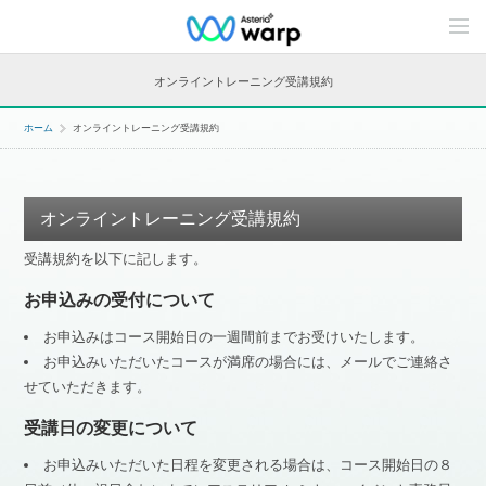
C
o
n
t
オンライントレーニング受講規約
e
n
t
ホーム
オンライントレーニング受講規約
s
L
i
n
e
オンライントレーニング受講規約
u
p
受講規約を以下に記します。
お申込みの受付について
お申込みはコース開始日の一週間前までお受けいたします。
お申込みいただいたコースが満席の場合には、メールでご連絡さ
せていただきます。
受講日の変更について
お申込みいただいた日程を変更される場合は、コース開始日の８