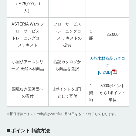
（￥75,000／１
人）
ASTERIA Warp フ
フローサービス
ローサービス
トレーニングコ
１
25,000
トレーニングコー
ース テキストの
部
ステキスト
提供
天然木材商品カタロ
小国杉アースシリ
右記カタログか
グ
ーズ 天然木材商品
ら商品を選択
[6.2MB]
1
5000ポイント
国境なき医師団へ
1ポイントを1円
契
から1ポイント
の寄付
として寄付
約
単位
※旧保守割ポイントの申請は2016年12月31日をもって終了しております。
⬛︎ ポイント申請方法