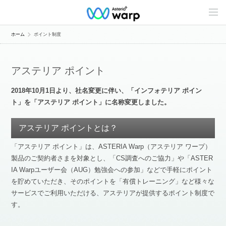
C
o
n
t
ホーム
ポイント制度
e
n
t
s
アステリア ポイント
L
i
n
2018年10月1日より、社名変更に伴い、「インフォテリア ポイン
e
ト」を「アステリア ポイント」に名称変更しました。
u
p
アステリア ポイントとは？
「アステリア ポイント」は、ASTERIA Warp（アステリア ワープ）
製品のご契約者さまを対象とし、「CS調査へのご協力」や「ASTER
IA Warpユーザー会（AUG）勉強会への参加」などで手軽にポイント
を貯めていただき、そのポイントを「有償トレーニング」など様々な
サービスでご利用いただける、アステリアが提供するポイント制度で
す。