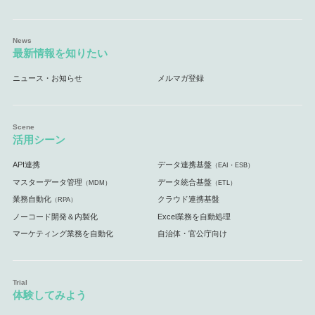
最新情報を知りたい
ニュース・お知らせ
メルマガ登録
活用シーン
API連携
データ連携基盤
（EAI・ESB）
マスターデータ管理
データ統合基盤
（MDM）
（ETL）
業務自動化
クラウド連携基盤
（RPA）
ノーコード開発＆内製化
Excel業務を自動処理
マーケティング業務を自動化
自治体・官公庁向け
体験してみよう