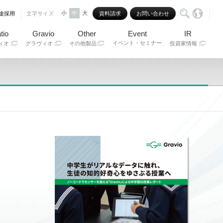
小
中
大
途採用
文字サイズ
資料請求
お問い合わせ
tio
Gravio
Other
Event
IR
イベント・セミナー
ィオ
グラヴィオ
その他製品
投資家情報