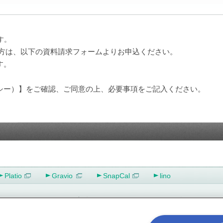
す。
の方は、以下の資料請求フォームよりお申込ください。
す。
シー）】をご確認、ご同意の上、必要事項をご記入ください。
Platio
Gravio
SnapCal
lino
IR（投資家情報）
採用情報