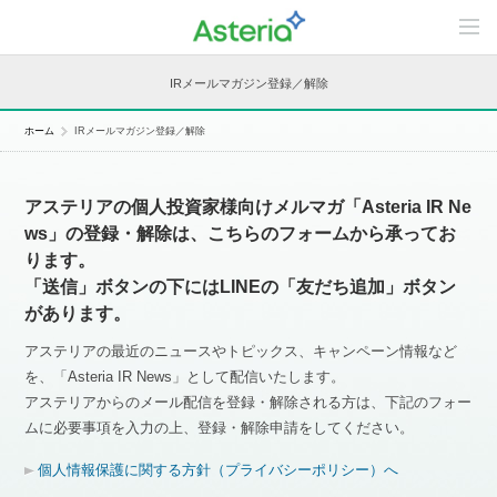
C
o
n
t
IRメールマガジン登録／解除
e
n
t
ホーム
IRメールマガジン登録／解除
s
L
i
n
アステリアの個人投資家様向けメルマガ「Asteria IR Ne
e
u
ws」の登録・解除は、こちらのフォームから承ってお
p
ります。
「送信」ボタンの下にはLINEの「友だち追加」ボタン
があります。
アステリアの最近のニュースやトピックス、キャンペーン情報など
を、「Asteria IR News」として配信いたします。
アステリアからのメール配信を登録・解除される方は、下記のフォー
ムに必要事項を入力の上、登録・解除申請をしてください。
個人情報保護に関する方針（プライバシーポリシー）へ