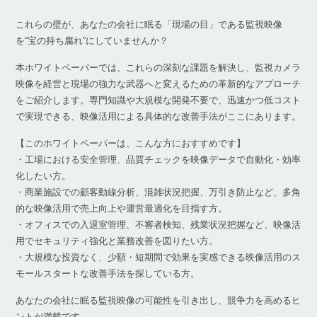
これらの壁が、あなたの会社に眠る「現場の目」である監視映像
を“宝の持ち腐れ”にしていませんか？
本ホワイトペーパーでは、これらの深刻な課題を解決し、監視カメラ
映像を経営と現場の強力な武器へと変えるための革新的なアプローチ
をご紹介します。専門知識や大規模な開発不要で、迅速かつ低コスト
で実現できる、映像活用による具体的な改善手法がここにあります。
【このホワイトペーパーは、こんな方におすすめです】
・工場における安全管理、品質チェックを映像データで自動化・効率
化したい方。
・商業施設での顧客動線分析、混雑状況把握、万引き防止など、多角
的な映像活用で売上向上や運営最適化を目指す方。
・オフィスでの入退室管理、不審者検知、残業状況把握など、映像活
用でセキュリティ強化と業務改善を図りたい方。
・大規模な投資なく、少額・短期間で効果を実感できる映像活用のス
モールスタートな改善手法を探している方。
あなたの会社に眠る監視映像の可能性を引き出し、競争力を高めるヒ
ントが満載です。