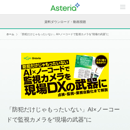
C
o
n
t
資料ダウンロード・動画視聴
e
n
t
ホーム
「防犯だけじゃもったいない」AI×ノーコードで監視カメラを“現場の武器”に
s
L
i
n
e
u
p
「防犯だけじゃもったいない」AI×ノーコー
ドで監視カメラを“現場の武器”に