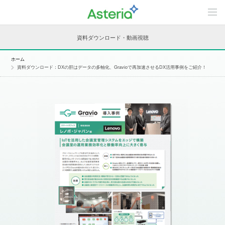
C
o
n
t
資料ダウンロード・動画視聴
e
n
t
ホーム
s
資料ダウンロード：DXの肝はデータの多軸化、Gravioで再加速させるDX活用事例をご紹介！
L
i
n
e
u
p