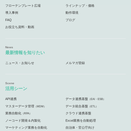
フローテンプレート広場
ラインナップ・価格
導入事例
動作環境
FAQ
ブログ
お役立ち資料・動画
最新情報を知りたい
ニュース・お知らせ
メルマガ登録
活用シーン
API連携
データ連携基盤
（EAI・ESB）
マスターデータ管理
データ統合基盤
（MDM）
（ETL）
業務自動化
クラウド連携基盤
（RPA）
ノーコード開発＆内製化
Excel業務を自動処理
マーケティング業務を自動化
自治体・官公庁向け