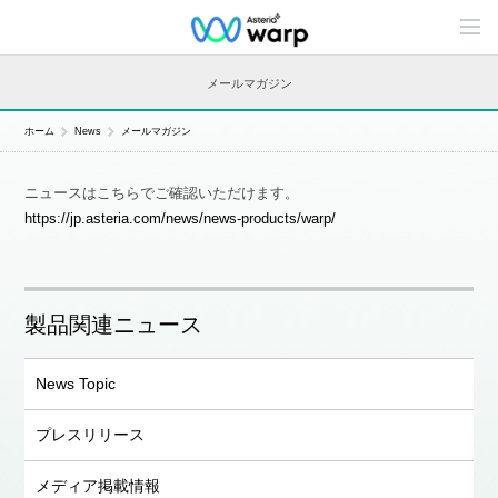
C
o
n
t
メールマガジン
e
n
t
ホーム
News
メールマガジン
s
L
i
ニュースはこちらでご確認いただけます。
n
e
https://jp.asteria.com/news/news-products/warp/
u
p
製品関連ニュース
News Topic
プレスリリース
メディア掲載情報