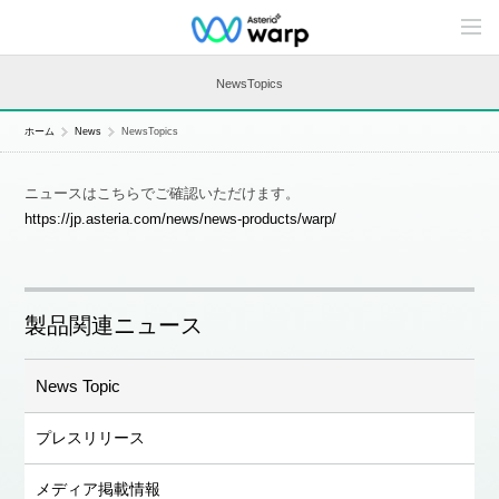
C
o
n
t
NewsTopics
e
n
t
ホーム
News
NewsTopics
s
L
i
ニュースはこちらでご確認いただけます。
n
e
https://jp.asteria.com/news/news-products/warp/
u
p
製品関連ニュース
News Topic
プレスリリース
メディア掲載情報