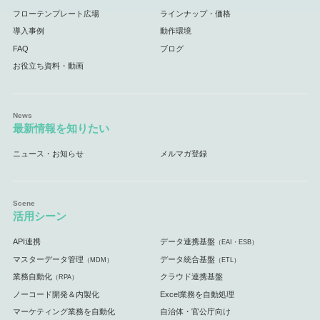
フローテンプレート広場
ラインナップ・価格
導入事例
動作環境
FAQ
ブログ
お役立ち資料・動画
最新情報を知りたい
ニュース・お知らせ
メルマガ登録
活用シーン
API連携
データ連携基盤
（EAI・ESB）
マスターデータ管理
データ統合基盤
（MDM）
（ETL）
業務自動化
クラウド連携基盤
（RPA）
ノーコード開発＆内製化
Excel業務を自動処理
マーケティング業務を自動化
自治体・官公庁向け