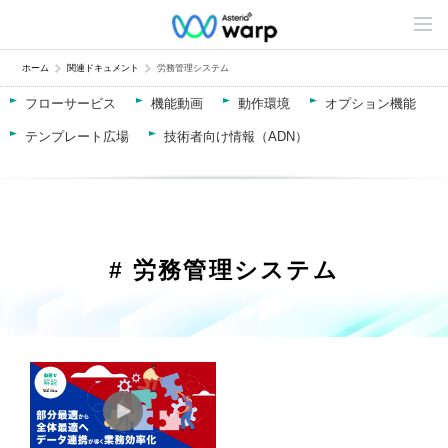
C
o
n
t
ホーム
関連ドキュメント
労務管理システム
e
n
フローサービス
機能動画
動作環境
オプション機能
t
s
テンプレート広場
技術者向け情報（ADN）
L
i
n
e
u
p
# 労務管理システム