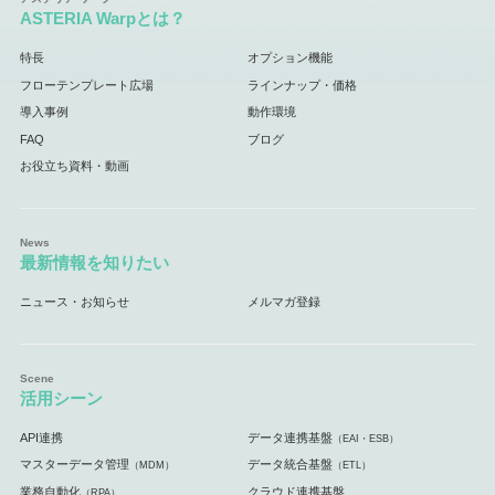
ASTERIA Warpとは？
特長
オプション機能
フローテンプレート広場
ラインナップ・価格
導入事例
動作環境
FAQ
ブログ
お役立ち資料・動画
最新情報を知りたい
ニュース・お知らせ
メルマガ登録
活用シーン
API連携
データ連携基盤
（EAI・ESB）
マスターデータ管理
データ統合基盤
（MDM）
（ETL）
業務自動化
クラウド連携基盤
（RPA）