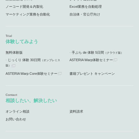
ノーコード開発＆内製化
Excel業務を自動処理
マーケティング業務を自動化
自治体・官公庁向け
体験してみよう
無料体験版
手ぶら de 体験 5日間
（クラウド版）
じっくり 体験 30日間
ASTERIA Warp体験セミナー
（オンプレミス
版）
ASTERIA Warp Core体験セミナー
書籍プレゼント キャンペーン
相談したい、解決したい
オンライン相談
資料請求
お問い合わせ