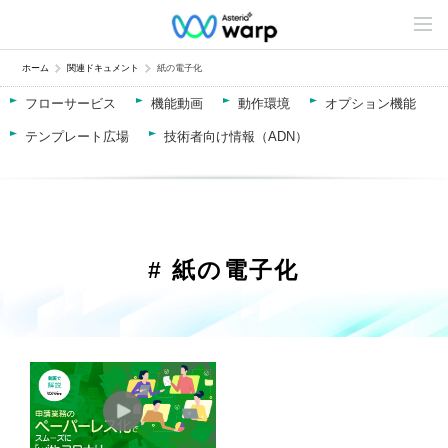
C
o
n
t
ホーム
関連ドキュメント
紙の電子化
e
n
フローサービス
機能動画
動作環境
オプション機能
t
s
テンプレート広場
技術者向け情報（ADN）
L
i
n
e
u
p
# 紙の電子化