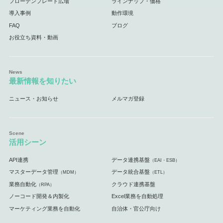
フローテンプレート広場
ラインナップ・価格
導入事例
動作環境
FAQ
ブログ
お役立ち資料・動画
最新情報を知りたい
ニュース・お知らせ
メルマガ登録
活用シーン
API連携
データ連携基盤
（EAI・ESB）
マスターデータ管理
データ統合基盤
（MDM）
（ETL）
業務自動化
クラウド連携基盤
（RPA）
ノーコード開発＆内製化
Excel業務を自動処理
マーケティング業務を自動化
自治体・官公庁向け