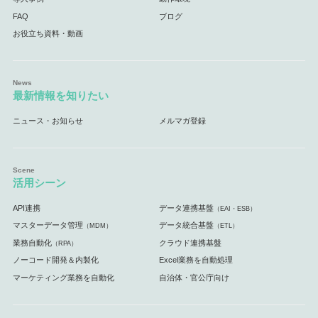
FAQ
ブログ
お役立ち資料・動画
最新情報を知りたい
ニュース・お知らせ
メルマガ登録
活用シーン
API連携
データ連携基盤
（EAI・ESB）
マスターデータ管理
データ統合基盤
（MDM）
（ETL）
業務自動化
クラウド連携基盤
（RPA）
ノーコード開発＆内製化
Excel業務を自動処理
マーケティング業務を自動化
自治体・官公庁向け