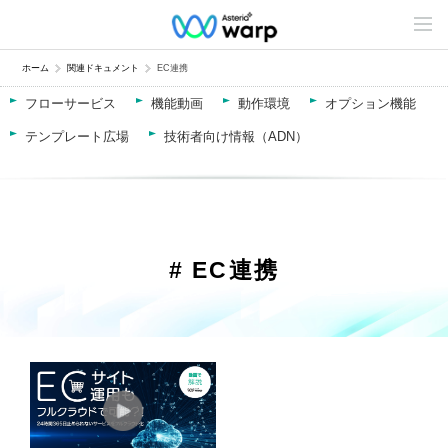
C
o
n
t
ホーム
関連ドキュメント
EC連携
e
n
フローサービス
機能動画
動作環境
オプション機能
t
s
テンプレート広場
技術者向け情報（ADN）
L
i
n
e
u
p
# EC連携