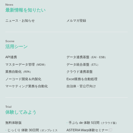
最新情報を知りたい
ニュース・お知らせ
メルマガ登録
活用シーン
API連携
データ連携基盤
（EAI・ESB）
マスターデータ管理
データ統合基盤
（MDM）
（ETL）
業務自動化
クラウド連携基盤
（RPA）
ノーコード開発＆内製化
Excel業務を自動処理
マーケティング業務を自動化
自治体・官公庁向け
体験してみよう
無料体験版
手ぶら de 体験 5日間
（クラウド版）
じっくり 体験 30日間
ASTERIA Warp体験セミナー
（オンプレミス