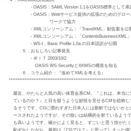
- OASIS：SAML Version 1.1をOASIS標準として承
- OASIS：Webサービス提供の拡張のためのグロー
ワークで協力
- XMLコンソーシアム：「TravelXML」勧告案を公
- XMLコンソーシアム：「ContentsBuisinessXM
- WS-I：Basic Profile 1.0a の日本語訳が公開
５．おもしろい記事発見
- ＠ＩＴ 2003/10/2
OASIS WS-SecurityとXKMSの構造を知る
６．コラム紹介：『改めてXMLを考える』
*********************************************************************
最近、やたらと人気の高い体育会系CM。『これは、本当に
ているのか？』と目を疑うような妙技を見せるCMを総称し
るそうです。CGに慣れすぎた日本人には新鮮ではないかと
ースされたようですが、その狙いは結構的を射ているようで
も高いようです。確かによく見ると、すごいと思う技がたく
恥ずかしながら、最初は『CGでは？』と思ってしまった側