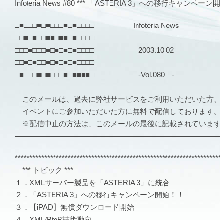
Infoteria News #80 *** 「ASTERIA 3」への移行キャンペーン
□■□□□■□■□□□■□■□□□□ Infoteria News
□□■□■□□■■□■■□■□□□□
□□□■□□□■□■□■□■□□□□ 2003.10.02
□□■□■□□■□■□■□■□□□□
□■□□□■□■□□□■□■■■■□ —-Vol.080—-
―――――――――――――――――――――――――――
このメールは、過去に弊社サービスをご利用いただいた方
イベントにご参加いただいた方に無料で配信しております
※配信中止の方法は、このメールの最後に記載されていま
―――――――――――――――――――――――――――
*********************************************************************
*** トピック ***
１．XMLサーバー製品を「ASTERIA 3」に統合
２．「ASTERIA 3」への移行キャンペーン開始！！
３．【iPAD】無償ダウンロード開始
４．XML/BtoB技術動向