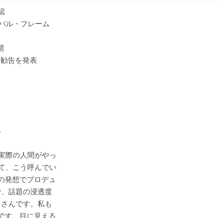
認
バル・フレーム
開
L」勧告を発表
*
実際の人間がやっ
て、こう呼んでい
の発想でプロデュ
、話題の浸透度
さんです。私も
です。目に見える