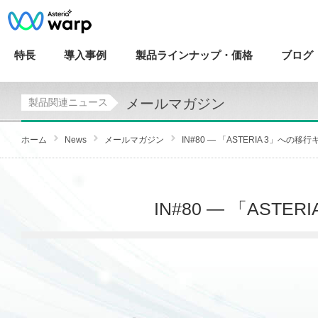
特長
導入
事例
製品ラインナップ・
価格
ブログ
メールマガジン
製品関連ニュース
ホーム
News
メールマガジン
IN#80 — 「ASTERIA 3」への移行キ.
IN#80 — 「AS