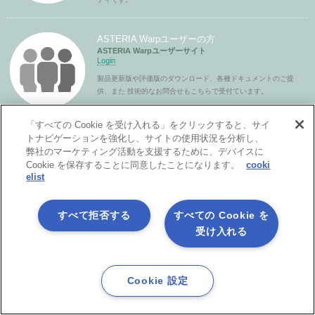
ASTERIA Warpユーザーの方
ASTERIA Warpユーザーサイト
Login
製品更新版や評価版のダウンロード、各種ドキュメントのご提
供、また 技術的なお問合せもこちらで受付ています。
「すべての Cookie を受け入れる」をクリックすると、サイ
トナビゲーションを強化し、サイトの使用状況を分析し、
ASTERIA Warpパートナーの方
弊社のマーケティング活動を支援するために、デバイスに
ASTERIA Warpパートナーサイト
Cookie を保存することに同意したことになります。
cooki
Login
elist
パートナーライセンスの発行や各種ドキュメントのご提供をし
ています。
すべて拒否する
すべての Cookie を
受け入れる
Cookie 設定