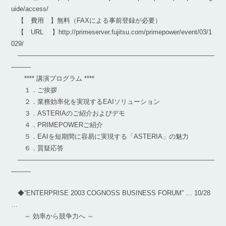
uide/access/
【 費用 】無料（FAXによる事前登録が必要）
【 URL 】http://primeserver.fujitsu.com/primepower/event/03/1
029/
――――――――――――――――――――――――――――――
―――
**** 講演プログラム ****
１．ご挨拶
２．業務効率化を実現するEAIソリューション
３．ASTERIAのご紹介およびデモ
４．PRIMEPOWERご紹介
５．EAIを短期間に容易に実現する「ASTERIA」の魅力
６．質疑応答
――――――――――――――――――――――――――――――
―――
◆“ENTERPRISE 2003 COGNOSS BUSINESS FORUM” … 10/28
…
～ 効率から競争力へ ～