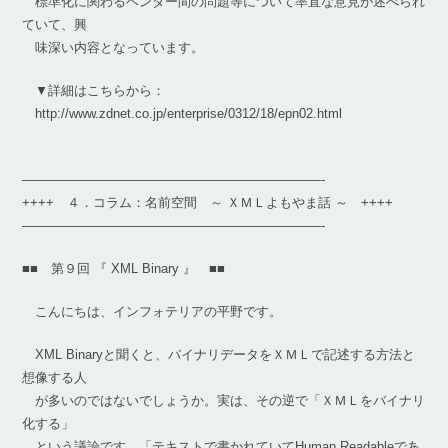
標準化に関わるベンダー間の問題等について率直な意見が述べられ
ていて、興
味深い内容となっています。
▼詳細はこちらから：
http://www.zdnet.co.jp/enterprise/0312/18/epn02.html
———————————————————————-
++++ ４．コラム：名前空間 ～ ＸＭＬよもやま話 ～ ++++
———————————————————————-
■■ 第９回 『 XML Binary 』 ■■
こんにちは、インフォテリアの平野です。
XML Binaryと聞くと、バイナリデータをＸＭＬで記述する方法と
想像する人
が多いのではないでしょうか。実は、その逆で「ＸＭＬをバイナリ
化する」
という議論です。「テキストで書かれていてHuman Readableであ