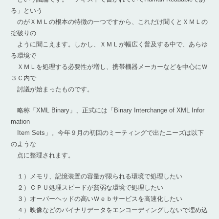
る」という
のがＸＭＬの根本の特徴の一つですから、これだけ聞くとＸＭＬの
掟破りの
ように聞こえます。しかし、ＸＭＬが幅広く普及する中で、あらゆ
る環境で
ＸＭＬを処理する必要性が増し、携帯機器メーカーなどを中心にＷ
３Ｃ内で
討議が始まったものです。
略称「XML Binary」、正式には「Binary Interchange of XML Infor
mation
Item Sets」。今年９月の初回のミーティングで出たニーズは以下
のような
点に整理されます。
１）メモリ、記憶装置の容量が限られる環境で処理したい
２）ＣＰＵ処理スピードが貧弱な環境で処理したい
３）オーバーヘッドの高いＷｅｂサービスを高速化したい
４）映像などのバイナリデータをエンコーディングしないで埋め込