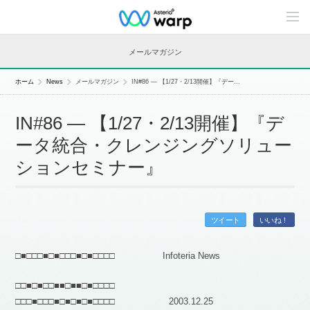
C
o
n
t
メールマガジン
e
n
t
ホーム
News
メールマガジン
IN#86 — 【1/27・2/13開催】『デー...
s
L
i
IN#86 — 【1/27・2/13開催】『デ
n
e
ータ統合・クレンジングソリュー
u
p
ションセミナー』
ツイート
いいね！
□■□□□■□■□□□■□■□□□□ Infoteria News
□□■□■□□■■□■■□■□□□□
□□□■□□□■□■□■□■□□□□ 2003.12.25