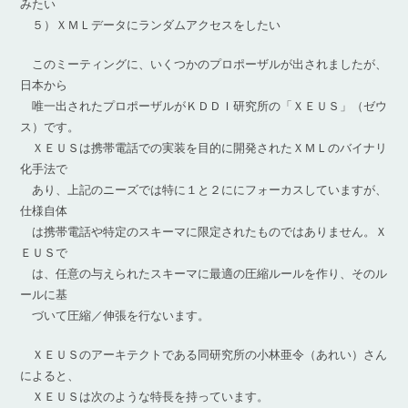
みたい
５）ＸＭＬデータにランダムアクセスをしたい
このミーティングに、いくつかのプロポーザルが出されましたが、
日本から
唯一出されたプロポーザルがＫＤＤＩ研究所の「ＸＥＵＳ」（ゼウ
ス）です。
ＸＥＵＳは携帯電話での実装を目的に開発されたＸＭＬのバイナリ
化手法で
あり、上記のニーズでは特に１と２ににフォーカスしていますが、
仕様自体
は携帯電話や特定のスキーマに限定されたものではありません。Ｘ
ＥＵＳで
は、任意の与えられたスキーマに最適の圧縮ルールを作り、そのル
ールに基
づいて圧縮／伸張を行ないます。
ＸＥＵＳのアーキテクトである同研究所の小林亜令（あれい）さん
によると、
ＸＥＵＳは次のような特長を持っています。