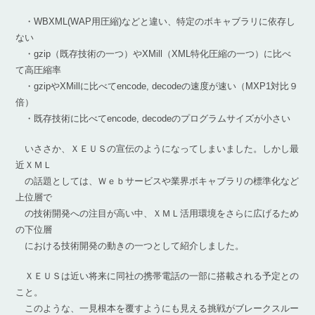
・WBXML(WAP用圧縮)などと違い、特定のボキャブラリに依存し
ない
・gzip（既存技術の一つ）やXMill（XML特化圧縮の一つ）に比べ
て高圧縮率
・gzipやXMillに比べてencode, decodeの速度が速い（MXP1対比９
倍）
・既存技術に比べてencode, decodeのプログラムサイズが小さい
いささか、ＸＥＵＳの宣伝のようになってしまいました。しかし最
近ＸＭＬ
の話題としては、Ｗｅｂサービスや業界ボキャブラリの標準化など
上位層で
の技術開発への注目が高い中、ＸＭＬ活用環境をさらに広げるため
の下位層
における技術開発の動きの一つとして紹介しました。
ＸＥＵＳは近い将来に同社の携帯電話の一部に搭載される予定との
こと。
このような、一見根本を覆すようにも見える挑戦がブレークスルー