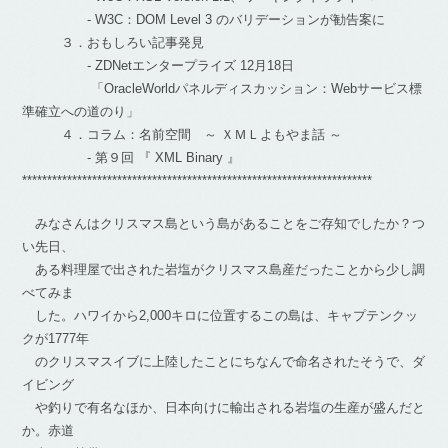
- W3C：DOM Level 3 のバリデーションが勧告案に
３．おもしろい記事発見
- ZDNetエンタープライズ 12月18日
「OracleWorldパネルディスカッション：Webサービス標
準確立への道のり」
４．コラム：名前空間 ～ ＸＭＬよもやま話 ～
- 第９回 『 XML Binary 』
**********************************************************************
みなさんはクリスマス島という島があることをご存知でしたか？つ
い先日、
ある料理屋で出された岩塩がクリスマス島産だったことから少し調
べてみま
した。ハワイから2,000キロに位置するこの島は、キャプテンクッ
クが1777年
のクリスマスイブに上陸したことにちなんで命名されたそうで、ダ
イビング
や釣りで有名なほか、日本向けに輸出される岩塩の生産が盛んだと
か。赤道