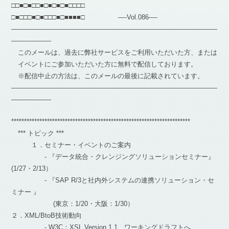
□□■□■□□■□■□■□■□□□□
□■□□□■□■□□□■□■■■■□ —-Vol.086—-
―――――――――――――――――――――――――――――――
――――――
このメールは、過去に弊社サービスをご利用いただいた方、または
イベントにご参加いただいた方に無料で配信しております。
※配信中止の方法は、このメールの最後に記載されています。
―――――――――――――――――――――――――――――――
――――――
**********************************************************************
*** トピック ***
１．セミナー・イベントのご案内
- 『データ統合・クレンジングソリューションセミナー』
(1/27・2/13）
- 『SAP R/3と社内外システムの連携ソリューション・セ
ミナー 』
(東京：1/20・大阪：1/30）
２．XML/BtoB技術動向
- W3C：XSL Version 1.1、ワーキングドラフトへ