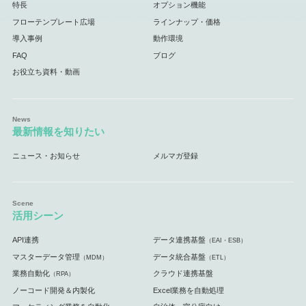
特長
オプション機能
フローテンプレート広場
ラインナップ・価格
導入事例
動作環境
FAQ
ブログ
お役立ち資料・動画
最新情報を知りたい
ニュース・お知らせ
メルマガ登録
活用シーン
API連携
データ連携基盤
（EAI・ESB）
マスターデータ管理
データ統合基盤
（MDM）
（ETL）
業務自動化
クラウド連携基盤
（RPA）
ノーコード開発＆内製化
Excel業務を自動処理