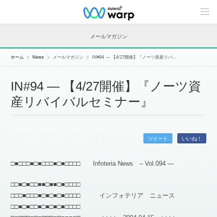
C
o
n
t
メールマガジン
e
n
t
ホーム
News
メールマガジン
IN#94 — 【4/27開催】『ノーツ資産リバ...
s
L
i
IN#94 — 【4/27開催】『ノーツ資
n
e
産リバイバルセミナー』
u
p
ツイート
いいね！
□■□□□■□■□□□■□■□□□□ Infoteria News – Vol.094 —
□□■□■□□■■□■■□■□□□□
□□□■□□□■□■□■□■□□□□ インフォテリア ニュース
□□■□■□□■□■□■□■□□□□