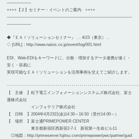
――――――
++++【２】セミナー・イベントのご案内 ++++
―――――――――――――――――――――――――――――――
――――――
◆『ＥＡＩソリューションセミナー』 … 4/23（東京）…
◇ [URL]：http://www.naisis.co.jp/event/log/001.html
EDI、Web-EDIをキーワードに、分散・増加するデータ連携が速く・
安く・容易に
実現可能なＥＡＩソリューションを活用事例を交えてご紹介します。
‥‥‥‥‥‥‥‥‥‥‥‥‥‥‥‥‥‥‥‥‥‥‥‥‥‥‥‥‥‥‥‥
【 主催 】松下電工インフォメーションシステムズ株式会社、富士
通株式会社
インフォテリア株式会社
【 日時 】2004年4月23日(金)14:30～16:50（受付14:00～）
【 場所 】富士通PRIMEPOWER CENTER
東京都新宿区西新宿2-7-1 新宿第一生命ビル11
◎地図：http://primeserver.fujitsu.com/primepower/pwc/partner/guid