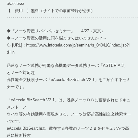
e/access/
【 費用 】無料（サイトでの事前登録が必要）
‥‥‥‥‥‥‥‥‥‥‥‥‥‥‥‥‥‥‥‥‥‥‥‥‥‥‥‥‥‥‥‥
◆『ノーツ資産リバイバルセミナー』 … 4/27（東京）…
◆～ノーツ資産の活用に頭を悩ませてはいませんか？～
◇ [URL]：https://www.infoteria.com/jp/seminar/s_040416/index.jsp?i
d=in
迅速なノーツ連携が可能な高機能データ連携サーバ「ASTERIA 3」
とノーツ対応超
高性能全文検索サーバ「eAccela BizSearch V2.1」をご紹介するセミ
ナーです。
「eAccela BizSearch V2.1」は、既存ノーツＤＢに蓄積されたドキュ
メント・ノ
ウハウ等の有効活用を実現させる、ノーツ対応超高性能全文検索サー
バです。
eAccela BizSearchは、散在する多数のノーツＤＢをセキュアかつ高
速に横断検索