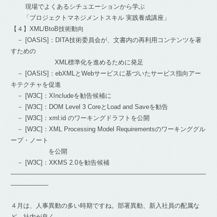
現場でよくあるシチュエーションから学ぶ
「プロジェクトマネジメントスキル 実践養成講座」
【４】XML/BtoB技術動向
－ [OASIS]：DITA技術委員会が、文書内の再利用コンテンツを著
すための
XML標準化を進めるために発足
－ [OASIS]：ebXMLとWebサービスに基づいたサービス指向アー
キテクチャを促進
－ [W3C]：XIncludeを勧告候補に
－ [W3C]：DOM Level 3 CoreとLoad and Saveを勧告
－ [W3C]：xml:id のワーキングドラフトを公開
－ [W3C]：XML Processing Model Requirementsのワーキンググル
ープ・ノート
を公開
－ [W3C]：XKMS 2.0を勧告候補
―――――――――――――――――――――――――――――――
――――――
４月は、人事異動の多い時期ですね。部署異動、新入社員の配属な
ど、社内が良く