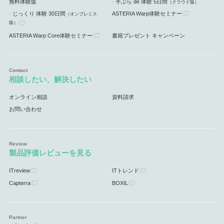
無料体験版
手ぶら de 体験 5日間
（クラウド版）
じっくり 体験 30日間
ASTERIA Warp体験セミナー
（オンプレミス
版）
ASTERIA Warp Core体験セミナー
書籍プレゼント キャンペーン
相談したい、解決したい
オンライン相談
資料請求
お問い合わせ
製品評価レビューを見る
ITreview
ITトレンド
Capterra
BOXIL