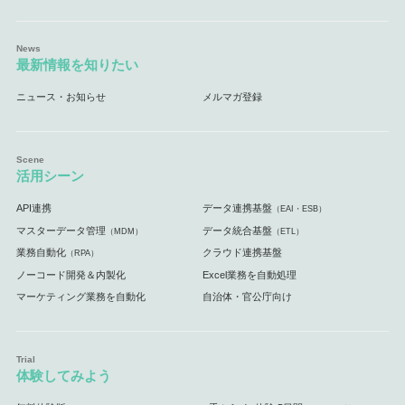
最新情報を知りたい
ニュース・お知らせ
メルマガ登録
活用シーン
API連携
データ連携基盤
（EAI・ESB）
マスターデータ管理
データ統合基盤
（MDM）
（ETL）
業務自動化
クラウド連携基盤
（RPA）
ノーコード開発＆内製化
Excel業務を自動処理
マーケティング業務を自動化
自治体・官公庁向け
体験してみよう