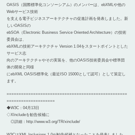
OASIS（国際標準化コンソーシアム）のメンバーは、ebXMLや他の
Webサービス技術
を支える電子ビジネスアーキテクチャの促進計画を発表しました。新
しいOASISの
ebSOA（Electronic Business Service Oriented Architecture）の技術
委員会は、
ebXMLの技術アーキテクチャ Version 1.04をスタートポイントとした
サービス志
向のアーキテクチャやその実装を、他のOASIS技術委員会や標準団
体の開発と同様
にebXML OASIS標準化（最近ISO 15000として認可）として策定し
ます。
==================================================
====================
◆W3C：04月13日
◇XIncludeを勧告候補に
◎詳細：http://www.w3.org/TR/xinclude/
W3CはXML Inclusions 1.0が勧告候補となったことを発表しました。