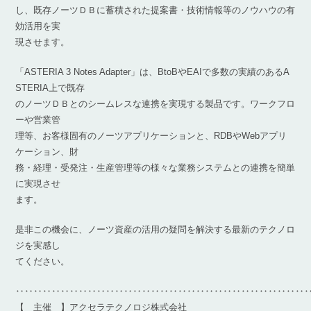
し、既存ノーツＤＢに蓄積された提案書・技術情報等のノウハウの有
効活用を実
現させます。
「ASTERIA 3 Notes Adapter」は、BtoBやEAIで多数の実績のあるA
STERIA上で既存
のノーツＤＢとのシームレスな連携を実現する製品です。ワークフロ
ーや営業管
理等、お客様固有のノーツアプリケーションと、RDBやWebアプリ
ケーション、財
務・経理・受発注・生産管理等の様々な業務システムとの連携を簡単
に実現させ
ます。
是非この機会に、ノーツ資産の活用の疑問を解決する最新のテクノロ
ジを実感し
てください。
‥‥‥‥‥‥‥‥‥‥‥‥‥‥‥‥‥‥‥‥‥‥‥‥‥‥‥‥‥‥‥‥
【 主催 】アクセラテクノロジ株式会社