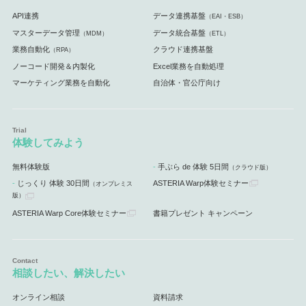
API連携
データ連携基盤
（EAI・ESB）
マスターデータ管理
データ統合基盤
（MDM）
（ETL）
業務自動化
クラウド連携基盤
（RPA）
ノーコード開発＆内製化
Excel業務を自動処理
マーケティング業務を自動化
自治体・官公庁向け
体験してみよう
無料体験版
手ぶら de 体験 5日間
（クラウド版）
じっくり 体験 30日間
ASTERIA Warp体験セミナー
（オンプレミス
版）
ASTERIA Warp Core体験セミナー
書籍プレゼント キャンペーン
相談したい、解決したい
オンライン相談
資料請求