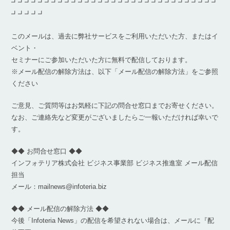
┛┛┛┛┛┛┛┛┛┛┛┛┛┛┛┛┛┛┛┛┛┛┛┛┛┛┛┛┛┛┛
┛┛┛┛┛
このメールは、過去に弊社サービスをご利用いただいた方、またはイ
ベント・
セミナーにご参加いただいた方に無料で配信しております。
※メール配信の解除方法は、以下「メール配信の解除方法」をご参照
ください
ご意見、ご質問等はお気軽に下記の問合せ窓口までお寄せください。
なお、ご連絡先など変更がございましたらご一報いただければ幸いで
す。
◆◆ お問合せ窓口 ◆◆
インフォテリア株式会社 ビジネス事業部 ビジネス推進室 メール配信
担当
メール：mailnews@infoteria.biz
◆◆ メール配信の解除方法 ◆◆
今後「Infoteria News」の配信を希望されない場合は、メールに『配