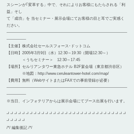
スシーンが｢変革する」中で、それによりお客様にもたらされる「利
益」そし
て「成功」を 当セミナー・展示会場にてお客様の目と耳でご実感く
ださい。
―――――――――――――――――――――――――――――――
―――――
【主催】株式会社セールスフォース･ドットコム
【日時】2005年3月9日（水）12:30～19:30（開場12:30～）
＜うちセミナー＞ 12:30～17:45
【場所】セルリアンタワー東急ホテル B2F宴会場（東京都渋谷区）
※地図：http://www.ceruleantower-hotel.com/map/
【費用】無料（WebサイトまたはFAXでの事前登録が必要）
―――――――――――――――――――――――――――――――
―――――
※当日、インフォテリアからは展示会場にてブース出展を行います。
┛┛┛┛┛┛┛┛┛┛┛┛┛┛┛┛┛┛┛┛┛┛┛┛┛┛┛┛┛┛┛
┛┛┛┛┛
/*/ 編集後記 /*/