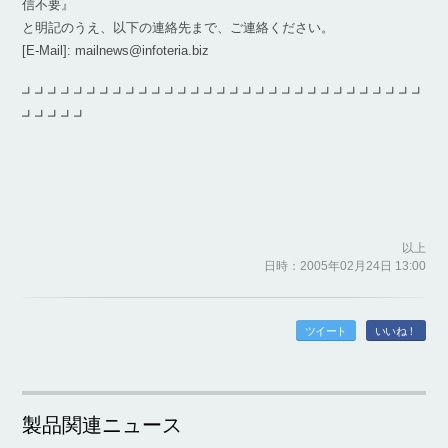
信不要』
と明記のうえ、以下の連絡先まで、ご連絡ください。
[E-Mail]: mailnews@infoteria.biz
┛┛┛┛┛┛┛┛┛┛┛┛┛┛┛┛┛┛┛┛┛┛┛┛┛┛┛┛┛┛┛
┛┛┛┛┛
以上
日時：2005年02月24日 13:00
ツイート
いいね！
製品関連ニュース