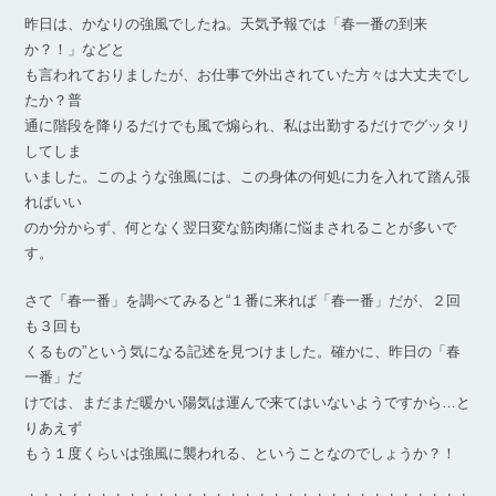
昨日は、かなりの強風でしたね。天気予報では「春一番の到来
か？！」などと
も言われておりましたが、お仕事で外出されていた方々は大丈夫でし
たか？普
通に階段を降りるだけでも風で煽られ、私は出勤するだけでグッタリ
してしま
いました。このような強風には、この身体の何処に力を入れて踏ん張
ればいい
のか分からず、何となく翌日変な筋肉痛に悩まされることが多いで
す。
さて「春一番」を調べてみると“１番に来れば「春一番」だが、２回
も３回も
くるもの”という気になる記述を見つけました。確かに、昨日の「春
一番」だ
けでは、まだまだ暖かい陽気は運んで来てはいないようですから…と
りあえず
もう１度くらいは強風に襲われる、ということなのでしょうか？！