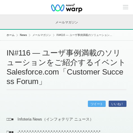
C
o
n
t
メールマガジン
e
n
t
ホーム
News
メールマガジン
IN#116 — ユーザ事例満載のソリューション...
s
L
i
IN#116 — ユーザ事例満載のソリ
n
e
ューションをご紹介するイベント
u
p
Salesforce.com「Customer Succe
ss Forum」
ツイート
いいね！
□□■ Infoteria News（インフォテリア ニュース）
□■■ -*-*-*-*-*-*-*-*-*-*-*-*-*-*-*-*-*-*-*-*-*-*-*-*-*-*-*-*-*-*-*