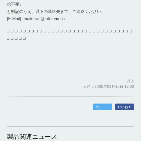
信不要』
と明記のうえ、以下の連絡先まで、ご連絡ください。
[E-Mail]: mailnews@infoteria.biz
┛┛┛┛┛┛┛┛┛┛┛┛┛┛┛┛┛┛┛┛┛┛┛┛┛┛┛┛┛┛┛
┛┛┛┛┛
以上
日時：2005年03月10日 13:00
ツイート
いいね！
製品関連ニュース