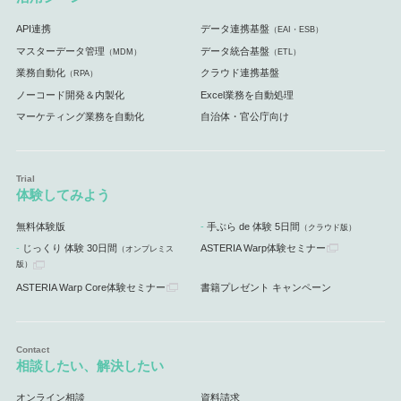
API連携
データ連携基盤
（EAI・ESB）
マスターデータ管理
データ統合基盤
（MDM）
（ETL）
業務自動化
クラウド連携基盤
（RPA）
ノーコード開発＆内製化
Excel業務を自動処理
マーケティング業務を自動化
自治体・官公庁向け
体験してみよう
無料体験版
手ぶら de 体験 5日間
（クラウド版）
じっくり 体験 30日間
ASTERIA Warp体験セミナー
（オンプレミス
版）
ASTERIA Warp Core体験セミナー
書籍プレゼント キャンペーン
相談したい、解決したい
オンライン相談
資料請求