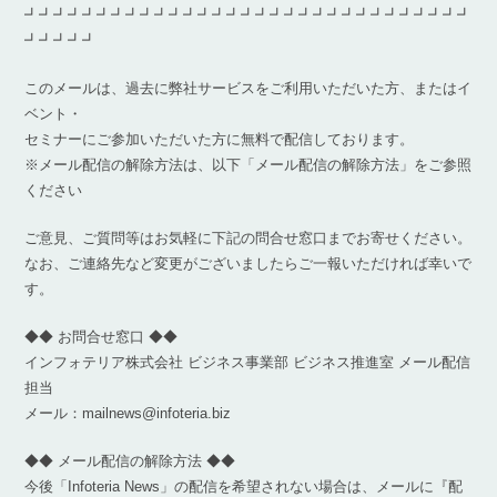
┛┛┛┛┛┛┛┛┛┛┛┛┛┛┛┛┛┛┛┛┛┛┛┛┛┛┛┛┛┛┛
┛┛┛┛┛
このメールは、過去に弊社サービスをご利用いただいた方、またはイ
ベント・
セミナーにご参加いただいた方に無料で配信しております。
※メール配信の解除方法は、以下「メール配信の解除方法」をご参照
ください
ご意見、ご質問等はお気軽に下記の問合せ窓口までお寄せください。
なお、ご連絡先など変更がございましたらご一報いただければ幸いで
す。
◆◆ お問合せ窓口 ◆◆
インフォテリア株式会社 ビジネス事業部 ビジネス推進室 メール配信
担当
メール：mailnews@infoteria.biz
◆◆ メール配信の解除方法 ◆◆
今後「Infoteria News」の配信を希望されない場合は、メールに『配