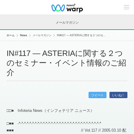
C
o
n
t
メールマガジン
e
n
t
ホーム
News
メールマガジン
IN#117 — ASTERIAに関する２つのセ...
s
L
i
IN#117 — ASTERIAに関する２つ
n
e
のセミナー・イベント情報のご紹
u
p
介
ツイート
いいね！
□□■ Infoteria News（インフォテリア ニュース）
□■■ -*-*-*-*-*-*-*-*-*-*-*-*-*-*-*-*-*-*-*-*-*-*-*-*-*-*-*-*-*-*-*
■■■ // Vol.117 // 2005.03.10 配