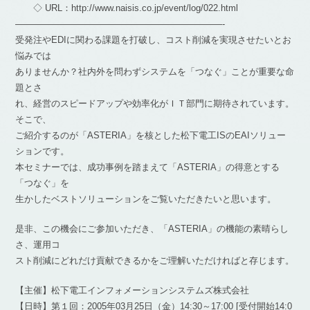
◇ URL：http://www.naisis.co.jp/event/log/022.html
———————————————————————-
受発注やEDIに関わる課題を打破し、コスト削減を実現させたいとお
悩みでは
ありませんか？社内外を問わずシステムを「つなぐ」ことが重要な命
題とさ
れ、経営のスピードアップや効率化がＩＴ部門に期待されています。
そこで、
ご紹介するのが「ASTERIA」を核とした松下電工ISのEAIソリュー
ションです。
本セミナーでは、成功事例を踏まえて「ASTERIA」の得意とする
「つなぐ」を
生かしたベストソリューションをご覧いただきたいと思います。
是非、この機会にご参加いただき、「ASTERIA」の機能の素晴らし
さ、運用コ
スト削減にどれだけ貢献できるかをご理解いただければと存じます。
【主催】松下電工インフォメーションシステムズ株式会社
【日時】第１回：2005年03月25日（金）14:30～17:00 [受付開始14:0