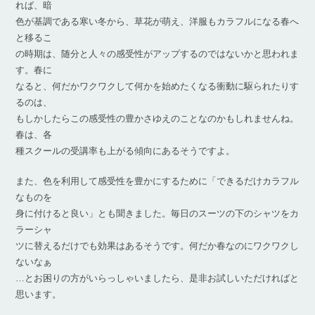
れば、暗
色が基調である寒い冬から、草花が萌え、洋服もカラフルになる春へ
と移るこ
の時期は、随分と人々の感受性がアップするのではないかと思われま
す。春に
なると、何だかワクワクして何かを始めたくなる衝動に駆られたりす
るのは、
もしかしたらこの感受性の豊かさゆえのことなのかもしれませんね。
春は、各
種スクールの受講率も上がる傾向にあるそうですよ。
また、色を利用して感受性を豊かにするために「できるだけカラフル
なものを
身に付けると良い」とも聞きました。毎日のスーツの下のシャツをカ
ラーシャ
ツに替えるだけでも効果はあるそうです。何だか春なのにワクワクし
ないなぁ
…とお困りの方がいらっしゃいましたら、是非お試しいただければと
思います。