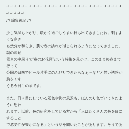
┛┛┛┛┛┛┛┛┛┛┛┛┛┛┛┛┛┛┛┛┛┛┛┛┛┛┛┛┛┛┛
┛┛┛┛┛
/*/ 編集後記 /*/
少し気温も上がり、暖かく過ごしやすい日も出てきましたね。刺すよ
うな寒さ
も幾分か和らぎ、肌で春の訪れが感じられるようになってきました。
朝の通勤
電車の中刷りで“春のお花見”という特集を見かけ、このまま終点まで
行って
公園の日向でビール片手にのんびりできたらなぁ～などと甘い誘惑が
胸をくす
ぐる今日この頃です。
また、日々目にしている景色や街の風景も、ほんのり色づいてきたよ
うに思わ
れます。以前、色の研究をしている方から「人はたくさんの色を目に
すること
で感受性が豊かになる」という話を聞いたことがあります。そうであ