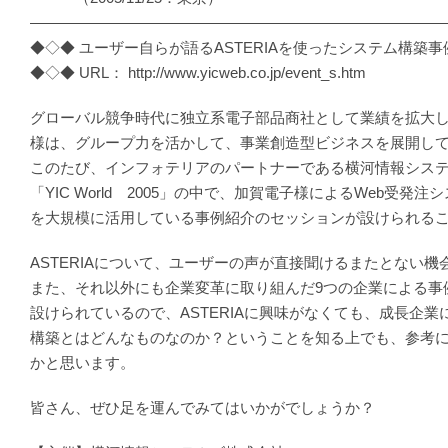
―――――――――――――――――――――――――――
◆◇◆ ユーザー自らが語るASTERIAを使ったシステム構築事
◆◇◆ URL： http://www.yicweb.co.jp/event_s.htm
グローバル競争時代に独立系電子部品商社として業績を拡大
様は、グループ力を活かして、事業創造型ビジネスを展開し
このたび、インフォテリアのパートナーである横河情報シス
「YIC World 2005」の中で、加賀電子様によるWeb受発注シ
を大規模に活用している事例紹介のセッションが設けられる
ASTERIAについて、ユーザーの声が直接聞けるまたとない機
また、それ以外にも企業変革に取り組んだ9つの企業による事
設けられているので、ASTERIAに興味がなくても、成長企業
構築とはどんなものなのか？ということを知る上でも、参考
かと思います。
皆さん、ぜひ足を運んでみてはいかがでしょうか？