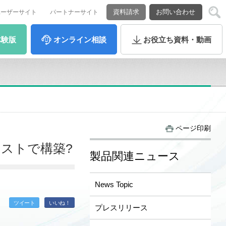
資料請求
お問い合わせ
ユーザーサイト
パートナーサイト
体験版
オンライン
相談
お役立ち
資料・動画
ページ印刷
コストで構築?
製品関連ニュース
News Topic
ツイート
いいね！
プレスリリース