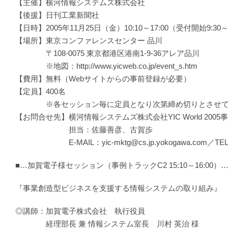
【主催】横河情報システムズ株式会社
【後援】日刊工業新聞社
【日時】2005年11月25日（金）10:10～17:00（受付開始9:30
【場所】東京コンファレンスセンター 品川
〒108-0075 東京都港区港南1-9-36アレア品川
※地図：http://www.yicweb.co.jp/event_s.htm
【費用】無料（Webサイトからの事前登録が必要）
【定員】400名
※各セッション毎に定員となり次第締め切りとさせて
【お問合せ先】横河情報システムズ株式会社YIC World 2005
担当：佐藤善彦、古賀歩
E-MAIL：yic-mktg@cs.jp.yokogawa.com／TEL：0
■…加賀電子様セッション（事例トラックC2 15:10～16:00）…
『事業創造型ビジネスを支援する情報システムの取り組み』
◎講師：加賀電子株式会社 執行役員
経理部長 兼 情報システム室長 川村 英治 様