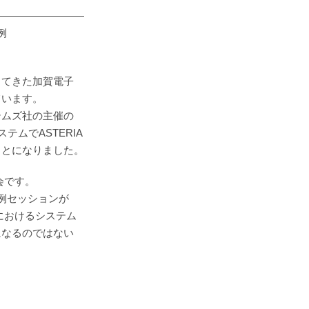
―――――――――
例
してきた加賀電子
ています。
テムズ社の主催の
ステムでASTERIA
ことになりました。
会です。
例セッションが
におけるシステム
になるのではない