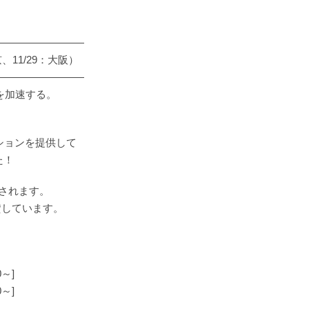
―――――――――
、11/29：大阪）
―――――――――
を加速する。
ションを提供して
た！
表されます。
賛しています。
0～]
～]