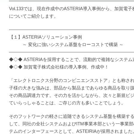
━━━━━━━━━━━━━━━━━━━━━━━━━━━
Vol.133では、現在作成中のASTERIA導入事例から、加賀電
についてご紹介します。
―――――――――――――――――――――――――――
【１】ASTERIAソリューション事例
～ 変化に強いシステム基盤をローコストで構築 ～
―――――――――――――――――――――――――――
◆◇◆ ASTERIAを採用することで、流動的で複雑なシステ
◆◇◆ 加賀電子株式会社様の導入事例、作成中！
「エレクトロニクス分野のコンビニエンスストア」とも称さ
子様の大きな強みは、部品から製品まであらゆる商品を取り
その商品調達力です。その力を活かしながら、次々と新規ビ
ていらっしゃることは、ご存じの方も多いことでしょう。
そのフットワークの軽さに追随できるシステム基盤を構築す
して、同社の全社システムおよびITM事業本部という一事業
テムのインターフェースとして、ASTEIRIAが採用されまし