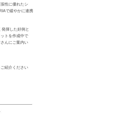
拡張性に優れたシ
RIAで緩やかに連携
く発揮した好例と
レットを作成中で
皆さんにご案内い
をご紹介ください
―――――――――
み