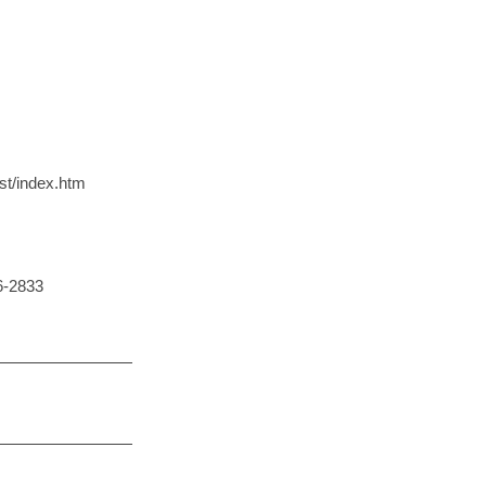
index.htm
2833
―――――――――
―――――――――