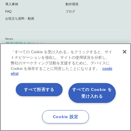
導入事例
動作環境
FAQ
ブログ
お役立ち資料・動画
最新情報を知りたい
「すべての Cookie を受け入れる」をクリックすると、サイ
ニュース・お知らせ
メルマガ登録
トナビゲーションを強化し、サイトの使用状況を分析し、
弊社のマーケティング活動を支援するために、デバイスに
Cookie を保存することに同意したことになります。
cooki
elist
活用シーン
すべて拒否する
すべての Cookie を
API連携
データ連携基盤
（EAI・ESB）
受け入れる
マスターデータ管理
データ統合基盤
（MDM）
（ETL）
業務自動化
クラウド連携基盤
（RPA）
ノーコード開発＆内製化
Excel業務を自動処理
Cookie 設定
マーケティング業務を自動化
自治体・官公庁向け