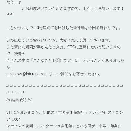
たら、ま
たお邪魔させていただきますので、よろしくお願いします！
*****
…というわけで、3号連続でお届けした番外編は今回で終わりです。
いつになくご反響をいただき、大変うれしく思っております。
また新たな疑問が浮かんだときは、CTOに直撃したいと思いますの
で、読者の
皆さんの中に「こんなことを聞いて欲しい」ということがありました
ら、
mailnews@infoteria.biz までご質問をお寄せください。
┛┛┛┛┛┛┛┛┛┛┛┛┛┛┛┛┛┛┛┛┛┛┛┛┛┛┛┛┛┛┛
┛┛┛┛┛
/*/ 編集後記 /*/
9月にたまたま見た、NHKの「世界美術館紀行」という番組の「ロシ
アに咲く
マティスの花園 エルミタージュ美術館」という回が、非常に印象に