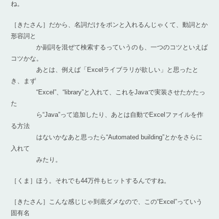
ね。
［きたさん］だから、名詞だけをポンと入れるんじゃくて、動詞とか
形容詞と
か副詞を混ぜて検索するっていうのも、一つのコツといえば
コツかな。
あとは、例えば「Excelライブラリが欲しい」と思ったと
き、まず
“Excel”、“library”と入れて、これをJavaで実装させたかたっ
た
ら“Java”って追加したり、あとは自動でExcelファイルを作
る方法
はないかなあと思ったら“Automated building”とかをさらに
入れて
みたり。
［くま］ほう。それでも44万件もヒットするんですね。
［きたさん］こんな感じじゃ到底ダメなので、この“Excel”っていう
固有名