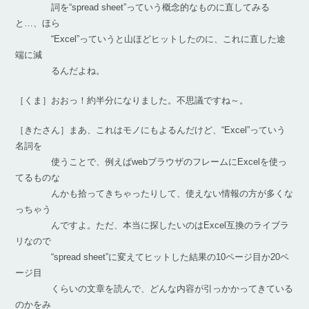
詞を“spread sheet”っていう概念的なものに直してみる
と…、ほら
“Excel”っていうと山ほどヒットしたのに、これに直した途
端に減
るんだよね。
［くま］おおっ！約半分になりました。不思議ですね～。
［きたさん］まあ、これはモノにもよるんだけど、“Excel”っていう
名詞を
使うことで、例えばwebブラウザのフレームにExcelを使っ
てるものな
んかも拾ってきちゃったりして、使えない情報の方が多くな
っちゃう
んですよ。ただ、本当に探したいのはExcel互換のライブラ
リなので
“spread sheet”に変えてヒットした結果の10ページ目か20ペ
ージ目
くらいの文章を読んで、どんな内容が引っかかってきている
のかをみ