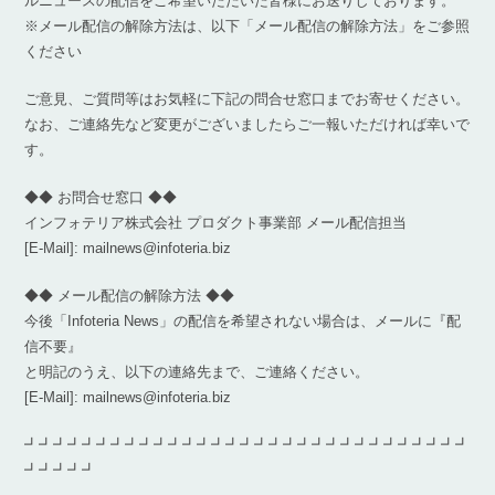
ルニュースの配信をご希望いただいた皆様にお送りしております。
※メール配信の解除方法は、以下「メール配信の解除方法」をご参照
ください
ご意見、ご質問等はお気軽に下記の問合せ窓口までお寄せください。
なお、ご連絡先など変更がございましたらご一報いただければ幸いで
す。
◆◆ お問合せ窓口 ◆◆
インフォテリア株式会社 プロダクト事業部 メール配信担当
[E-Mail]: mailnews@infoteria.biz
◆◆ メール配信の解除方法 ◆◆
今後「Infoteria News」の配信を希望されない場合は、メールに『配
信不要』
と明記のうえ、以下の連絡先まで、ご連絡ください。
[E-Mail]: mailnews@infoteria.biz
┛┛┛┛┛┛┛┛┛┛┛┛┛┛┛┛┛┛┛┛┛┛┛┛┛┛┛┛┛┛┛
┛┛┛┛┛