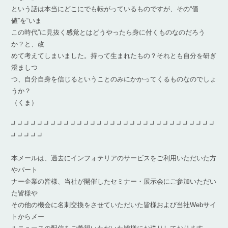
という話は本当にどこにでも転がっているものですが、その“価
値”を“いま
この時代”に見抜く感覚とはどうやったら身に付くものなのだろう
か？と、改
めて考えてしまいました。持って生まれたもの？それとも自分を研ぎ
澄ましつ
つ、自分自身を信じるということのみにかかってくるものなのでしょ
うか？
（くま）
┛┛┛┛┛┛┛┛┛┛┛┛┛┛┛┛┛┛┛┛┛┛┛┛┛┛┛┛┛┛┛
┛┛┛┛┛
本メールは、過去にインフォテリアのサービスをご利用いただいた方
やパート
ナー企業の皆様、当社が開催したセミナー・展示会にご参加いただい
た皆様や
その他の機会に名刺交換をさせていただいた皆様および当社Webサイ
トからメー