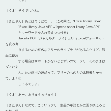
［くま］そうでしたね。
［きたさん］あとはそうだな…。（この間に、“Excel library Java”→
“Excel library Java API”→“spread sheet library Java API”
とキーワードを入れ替えつつ検索）
Jakarta POI（ジャカルタ ポイ）というExcelフォーマット
を読み書
きするための有名なフリーのライブラリがあるんだけど、製
品に使用
する場合はサポートがないとまずいので、フリーそのままは
ダメだよ
ね。ただ商用の製品って、フリーのものとの比較表とかっ
て、よく出
してるでしょ。
［くま］あー、ありますあります！
［きたさん］なので、こういうフリー製品の単語とかに置き換えると
かね（続