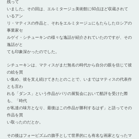
残って
いました。その回は、エルミタージュ美術館に60点ほど収蔵されて
いるアン
リ・マティスの作品と、それをエルミタージュにもたらしたロシアの
事業家セ
ルゲイ・シチューキンの様々な逸話が紹介されていたのですが、その
逸話がと
ても印象深かったのでした。
シチューキンは、マティスがまだ無名の時代から自分の眼を信じて彼
の絵を買
い集め、彼を支え続けてきたとのことで、いまではマティスの代表作
とも言わ
れる「ダンス」という作品がパリの展覧会において酷評を受けた際
も、「時代
が私達の味方となり、最後はこの作品が勝利するはず」と語ってその
作品を買
い取ったのだとか。
その後はフォービズムの旗手として世界的にも有名な画家となったマ