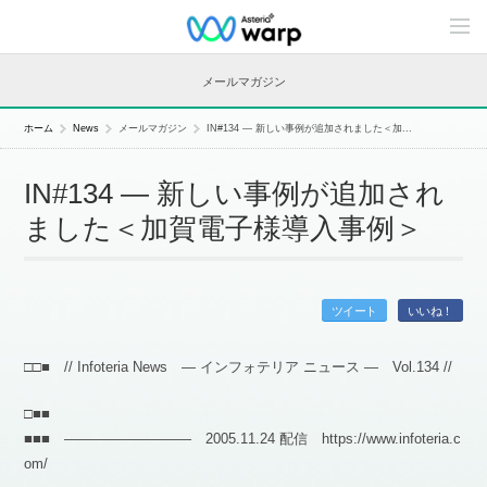
C
o
n
t
メールマガジン
e
n
t
ホーム
News
メールマガジン
IN#134 — 新しい事例が追加されました＜加...
s
L
i
IN#134 — 新しい事例が追加され
n
e
ました＜加賀電子様導入事例＞
u
p
ツイート
いいね！
□□■ // Infoteria News — インフォテリア ニュース — Vol.134 //
□■■
■■■ ――――――――― 2005.11.24 配信 https://www.infoteria.c
om/