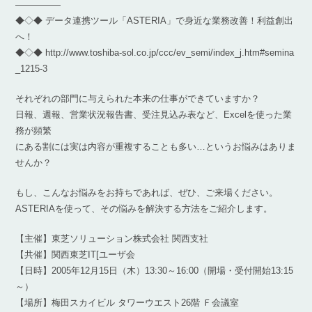
―――――
◆◇◆ データ連携ツール「ASTERIA」で身近な業務改善！利益創出
へ！
◆◇◆ http://www.toshiba-sol.co.jp/ccc/ev_semi/index_j.htm#semina
_1215-3
それぞれの部門に与えられた本来の仕事ができていますか？
日報、週報、営業状況報告書、受注見込み表など、Excelを使った業
務が頻繁
にある割には実は内容が重複することも多い…というお悩みはありま
せんか？
もし、こんなお悩みをお持ちであれば、ぜひ、ご来場ください。
ASTERIAを使って、その悩みを解決する方法をご紹介します。
【主催】東芝ソリューション株式会社 関西支社
【共催】関西東芝IT[ユーザ会
【日時】2005年12月15日（木）13:30～16:00（開場・受付開始13:15
～）
【場所】梅田スカイビル タワーウエスト26階 Ｆ会議室