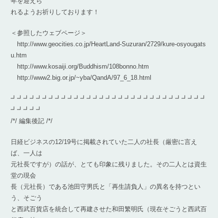
年を迎えら
れるようお祈りしております！
＜参照したウェブページ＞
http://www.geocities.co.jp/HeartLand-Suzuran/2729/kure-osyougats
u.htm
http://www.kosaiji.org/Buddhism/108bonno.htm
http://www2.big.or.jp/~yba/QandA/97_6_18.html
┛┛┛┛┛┛┛┛┛┛┛┛┛┛┛┛┛┛┛┛┛┛┛┛┛┛┛┛┛┛┛
┛┛┛┛┛
/*/ 編集後記 /*/
日経ビジネスの12/19号に掲載されていた二人の社長（厳密に言え
ば、一人は
元社長ですが）の話が、とても印象に残りました。その二人とは資生
堂の現会
長（元社長）である池田守男氏と「再生請負人」の異名を持つとい
う、そごう
と西武百貨店を統合して再建させた和田繁明氏（現在そごうと西武百