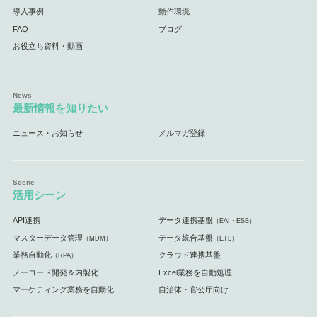
導入事例
動作環境
FAQ
ブログ
お役立ち資料・動画
最新情報を知りたい
ニュース・お知らせ
メルマガ登録
活用シーン
API連携
データ連携基盤
（EAI・ESB）
マスターデータ管理
データ統合基盤
（MDM）
（ETL）
業務自動化
クラウド連携基盤
（RPA）
ノーコード開発＆内製化
Excel業務を自動処理
マーケティング業務を自動化
自治体・官公庁向け