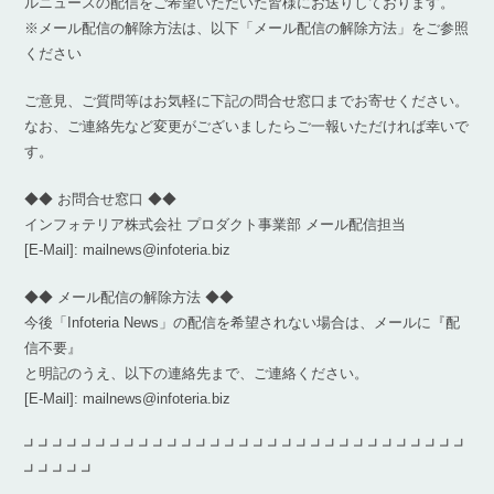
ルニュースの配信をご希望いただいた皆様にお送りしております。
※メール配信の解除方法は、以下「メール配信の解除方法」をご参照
ください
ご意見、ご質問等はお気軽に下記の問合せ窓口までお寄せください。
なお、ご連絡先など変更がございましたらご一報いただければ幸いで
す。
◆◆ お問合せ窓口 ◆◆
インフォテリア株式会社 プロダクト事業部 メール配信担当
[E-Mail]: mailnews@infoteria.biz
◆◆ メール配信の解除方法 ◆◆
今後「Infoteria News」の配信を希望されない場合は、メールに『配
信不要』
と明記のうえ、以下の連絡先まで、ご連絡ください。
[E-Mail]: mailnews@infoteria.biz
┛┛┛┛┛┛┛┛┛┛┛┛┛┛┛┛┛┛┛┛┛┛┛┛┛┛┛┛┛┛┛
┛┛┛┛┛