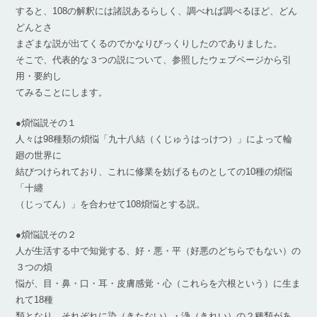
すると、108の解釈には諸説あるらしく、調べれば調べるほど、どん
どんとさ
まざまな説が出てくるのでかなりびっくりしたのでありました。
そこで、代表的な３つの説について、参照したウェブページから引
用・要約し
てみることにします。
●煩悩説その１
人々は98種類の煩悩「九十八結（くじゅうはっけつ）」によって輪
廻の世界に
結びつけられており、これに修業を妨げるものとしての10種の煩悩
「十纏
（じってん）」を合わせて108煩悩とする説。
●煩悩説その２
人が生活する中で知覚する、好・悪・平（好悪のどちらでもない）の
３つの煩
悩が、目・鼻・口・耳・皮膚感覚・心（これらを六根という）に生ま
れて18種
類となり，それぞれに染（きたない）・浄（きれい）の２種類があ