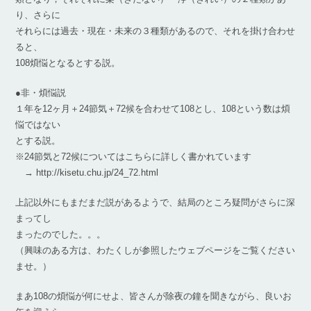
り、さらに
それらには過去・現在・未来の３種類があるので、それを掛け合わせ
ると、
108煩悩となるとする説。
●非・煩悩説
１年を12ヶ月＋24節気＋72候を合わせて108とし、108という数は煩
悩ではない
とする説。
※24節気と72候についてはこちらに詳しく書かれています
→ http://kisetu.chu.jp/24_72.html
上記以外にもまだまだ説があるようで、結局のところ疑問がさらに深
まってし
まったのでした。。。
（興味のある方は、わたくしが参照したウェブページをご覧ください
ませ。）
まあ108の煩悩が何にせよ、皆さんが除夜の鐘を聞きながら、良いお