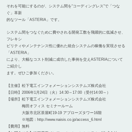
それを可能にするのが、システム間を“コーディングレス”で「つな
ぐ」革新
的なツール「ASTERIA」です。
システム間をつなぐために費やされる開発工数を飛躍的に低減させ、
フレキシ
ビリティやメンテナンス性に優れた統合システムの稼働を実現させる
「ASTERIA」
により、大幅なコスト削減に成功した事例を交えASTERIAについて
ご紹介し
ます。ぜひご参加ください。
【主催】松下電工インフォメーションシステムズ株式会社
【日時】2006年1月24日（火）14:30～17:00（受付14:00～）
【場所】松下電工インフォメーションシステムズ株式会社
梅田オフィス セミナールーム
大阪市北区茶屋町19-19 アプローズタワー16階
※地図：http://www.naisis.co.jp/access_6.html
【費用】無料