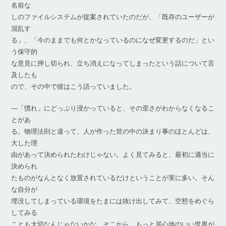
名前な
しのファイルシステムが提案されていたのだが、「既存のユーザーが
混乱す
る」、「今のままでも何とかなっているのになぜ変更するのだ」とい
う保守的
な意見に押し切られ、立ち消えになってしまったという話について言
及したも
ので、その中で彼はこう語っていました。
―「慣れ」にどっぷり浸かっていると、その歪さがわからなくなるこ
とがあ
る。物理法則と違って、人が作った世の中の決まり事のほとんどは、
大した理
由があって決められたわけじゃない。よく見てみると、最初に適当に
決められ
たものがなんとなく放置されているだけということが実に多い。そん
な自分が
埋没してしまっている環境をたまには抜け出してみて、空想をめぐら
してみる
ことも大切なんじゃないかな。そこから、もっと居心地のいい世界が