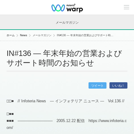
C
o
n
t
メールマガジン
e
n
t
ホーム
News
メールマガジン
IN#136 — 年末年始の営業およびサポート時...
s
L
i
IN#136 — 年末年始の営業および
n
e
サポート時間のお知らせ
u
p
ツイート
いいね！
□□■ // Infoteria News — インフォテリア ニュース — Vol.136 //
□■■
■■■ ――――――――― 2005.12.22 配信 https://www.infoteria.c
om/