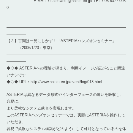
E-MAIL：saleswest@naisis.co.jp/ TEL：06-6377-005
0
―――――――――――――――――――――――――――――――
―――――
【３】百聞は一見にしかず！「ASTERIAハンズオンセミナー」
（2006/1/20：東京）
―――――――――――――――――――――――――――――――
―――――
◆◇◆ ASTERIAへの理解が深まり、利用イメージが広がること間違
いナシです
◆◇◆ URL：http://www.naisis.co.jp/event/log/013.html
ASTERIAは異なるデータ形式やインターフェースの違いを吸収し、
容易に、
より柔軟なシステム統合を実現します。
このASTERIAハンズオンセミナーでは、実際にASTERIAを操作して
いただき、
容易で柔軟なシステム構築がどのようにして可能となっているのを体