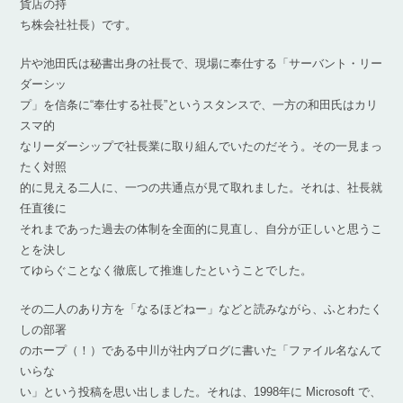
貨店の持
ち株会社社長）です。
片や池田氏は秘書出身の社長で、現場に奉仕する「サーバント・リー
ダーシッ
プ」を信条に“奉仕する社長”というスタンスで、一方の和田氏はカリ
スマ的
なリーダーシップで社長業に取り組んでいたのだそう。その一見まっ
たく対照
的に見える二人に、一つの共通点が見て取れました。それは、社長就
任直後に
それまであった過去の体制を全面的に見直し、自分が正しいと思うこ
とを決し
てゆらぐことなく徹底して推進したということでした。
その二人のあり方を「なるほどねー」などと読みながら、ふとわたく
しの部署
のホープ（！）である中川が社内ブログに書いた「ファイル名なんて
いらな
い」という投稿を思い出しました。それは、1998年に Microsoft で、