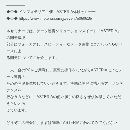
―――――
◆◇◆ インフォテリア主催 ASTERIA体験セミナー
◆◇◆ https://www.infoteria.com/jp/event/e060619/
本セミナーでは、データ連携ソリューションスイート「ASTERIA」
の開発環境
部分にフォーカスし、スピーディーなデータ連携にこだわったGUIベ
ースによ
る開発についてご紹介します。
一人一台のPCをご用意し、実際に操作をしながらASTERIAによるデ
ータ連携の
ための開発を体験していただきます。実際に開発に携わる方、メンテ
ナンスを
行なう方などに、ASTERIAの使い勝手の良さをぜひ体感していただ
きたいと考
えています。
どうぞこの機会に、まずは気軽にASTERIAに触れてみてください！