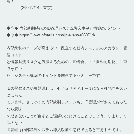
題！
（2006/7/14：東京）
―――――――――――――――――――――――――――――――
―――――
◆◇◆ 内部統制時代のID管理システム導入事例と構築のポイント
◆◇◆ https://www.infoteria.com/jp/event/e060714/
内部統制のニーズが高まる中、乱立する社内システムのアカウント管
理コスト
と情報漏洩リスクを低減するための「ID統合」・「自動同期化」に重
点を置い
た、システム構築のポイントを解説するセミナーです。
IDの登録ミスや失効漏れは、セキュリティホールになる可能性を大い
にはらん
でいます。せっかくの内部統制システムも、ID管理がずさんであった
なら意味
を成さないことが自ずとご理解いただけることでしょう。つまり、ミ
スのない
ID管理は内部統制システム導入以前の急務であると言えるのです。