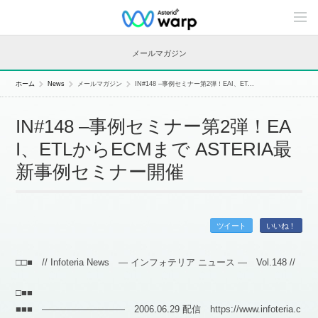
C
o
n
t
メールマガジン
e
n
t
ホーム
News
メールマガジン
IN#148 –事例セミナー第2弾！EAI、ET...
s
L
i
IN#148 –事例セミナー第2弾！EA
n
e
I、ETLからECMまで ASTERIA最
u
p
新事例セミナー開催
ツイート
いいね！
□□■ // Infoteria News — インフォテリア ニュース — Vol.148 //
□■■
■■■ ――――――――― 2006.06.29 配信 https://www.infoteria.c