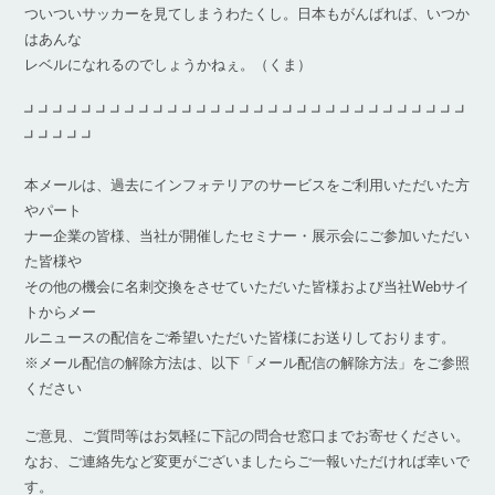
ついついサッカーを見てしまうわたくし。日本もがんばれば、いつか
はあんな
レベルになれるのでしょうかねぇ。（くま）
┛┛┛┛┛┛┛┛┛┛┛┛┛┛┛┛┛┛┛┛┛┛┛┛┛┛┛┛┛┛┛
┛┛┛┛┛
本メールは、過去にインフォテリアのサービスをご利用いただいた方
やパート
ナー企業の皆様、当社が開催したセミナー・展示会にご参加いただい
た皆様や
その他の機会に名刺交換をさせていただいた皆様および当社Webサイ
トからメー
ルニュースの配信をご希望いただいた皆様にお送りしております。
※メール配信の解除方法は、以下「メール配信の解除方法」をご参照
ください
ご意見、ご質問等はお気軽に下記の問合せ窓口までお寄せください。
なお、ご連絡先など変更がございましたらご一報いただければ幸いで
す。