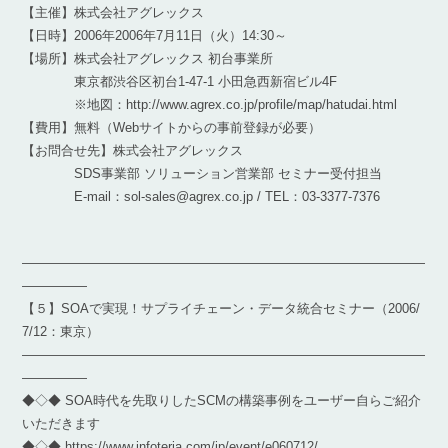
【主催】株式会社アグレックス
【日時】2006年2006年7月11日（火）14:30～
【場所】株式会社アグレックス 初台事業所
東京都渋谷区初台1-47-1 小田急西新宿ビル4F
※地図：http://www.agrex.co.jp/profile/map/hatudai.html
【費用】無料（Webサイトからの事前登録が必要）
【お問合せ先】株式会社アグレックス
SDS事業部 ソリューション営業部 セミナー受付担当
E-mail：sol-sales@agrex.co.jp / TEL：03-3377-7376
―――――――――――――――――――――――――――――――
―――――
【５】SOAで実現！サプライチェーン・データ統合セミナー（2006/
7/12：東京）
―――――――――――――――――――――――――――――――
―――――
◆◇◆ SOA時代を先取りしたSCMの構築事例をユーザー自らご紹介
いただきます
◆◇◆ https://www.infoteria.com/jp/event/e060712/