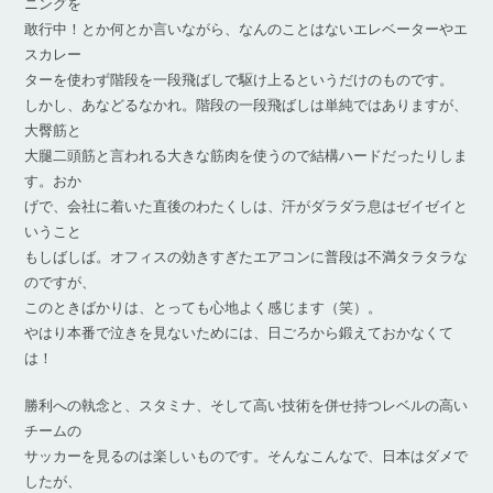
ニングを
敢行中！とか何とか言いながら、なんのことはないエレベーターやエ
スカレー
ターを使わず階段を一段飛ばしで駆け上るというだけのものです。
しかし、あなどるなかれ。階段の一段飛ばしは単純ではありますが、
大臀筋と
大腿二頭筋と言われる大きな筋肉を使うので結構ハードだったりしま
す。おか
げで、会社に着いた直後のわたくしは、汗がダラダラ息はゼイゼイと
いうこと
もしばしば。オフィスの効きすぎたエアコンに普段は不満タラタラな
のですが、
このときばかりは、とっても心地よく感じます（笑）。
やはり本番で泣きを見ないためには、日ごろから鍛えておかなくて
は！
勝利への執念と、スタミナ、そして高い技術を併せ持つレベルの高い
チームの
サッカーを見るのは楽しいものです。そんなこんなで、日本はダメで
したが、