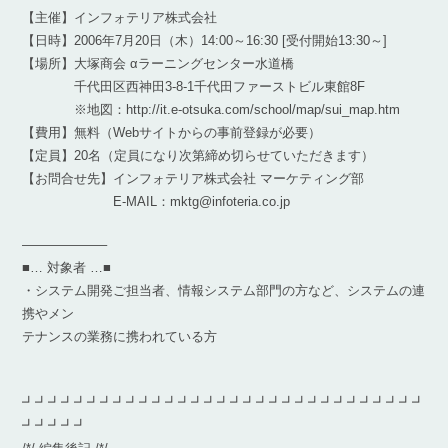
【主催】インフォテリア株式会社
【日時】2006年7月20日（木）14:00～16:30 [受付開始13:30～]
【場所】大塚商会 αラーニングセンター水道橋
千代田区西神田3-8-1千代田ファーストビル東館8F
※地図：http://it.e-otsuka.com/school/map/sui_map.htm
【費用】無料（Webサイトからの事前登録が必要）
【定員】20名（定員になり次第締め切らせていただきます）
【お問合せ先】インフォテリア株式会社 マーケティング部
E-MAIL：mktg@infoteria.co.jp
——————–
■… 対象者 …■
・システム開発ご担当者、情報システム部門の方など、システムの連
携やメン
テナンスの業務に携われている方
┛┛┛┛┛┛┛┛┛┛┛┛┛┛┛┛┛┛┛┛┛┛┛┛┛┛┛┛┛┛┛
┛┛┛┛┛