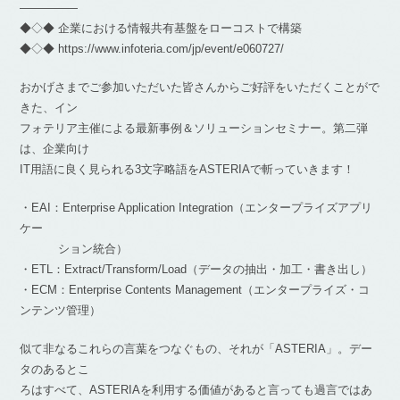
―――――
◆◇◆ 企業における情報共有基盤をローコストで構築
◆◇◆ https://www.infoteria.com/jp/event/e060727/
おかげさまでご参加いただいた皆さんからご好評をいただくことがで
きた、イン
フォテリア主催による最新事例＆ソリューションセミナー。第二弾
は、企業向け
IT用語に良く見られる3文字略語をASTERIAで斬っていきます！
・EAI：Enterprise Application Integration（エンタープライズアプリ
ケー
ション統合）
・ETL：Extract/Transform/Load（データの抽出・加工・書き出し）
・ECM：Enterprise Contents Management（エンタープライズ・コ
ンテンツ管理）
似て非なるこれらの言葉をつなぐもの、それが「ASTERIA」。デー
タのあるとこ
ろはすべて、ASTERIAを利用する価値があると言っても過言ではあ